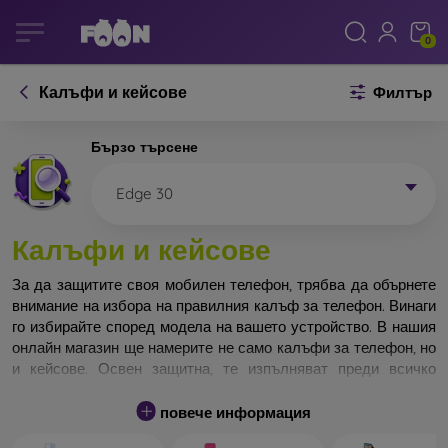
0
Калъфи и кейсове
Филтър
Бързо търсене
Edge 30
Калъфи и кейсове
За да защитите своя мобилен телефон, трябва да обърнете
внимание на избора на правилния калъф за телефон. Винаги
го избирайте според модела на вашето устройство. В нашия
онлайн магазин ще намерите не само калъфи за телефон, но
и кейсове. Освен защитна, те изпълняват преди всичко
дизайнерска функция.
повече информация
Кейса за телефон може да бъде наречен и заден капак. Той е
предназначен да защитава задната част на телефона.