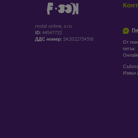
Конт
С
па
info@m
mobil online, s.r.o.
Пи
Р
ID:
44547722
че
ДДС ​​номер:
SK2022734318
От пон
петък:
Онлай
В наш
матери
Събота
Извън 