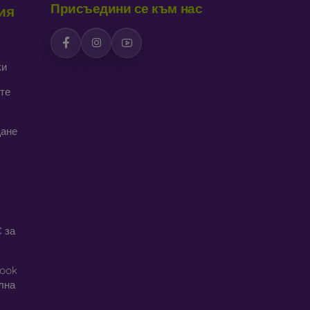
Присъедини се към нас
ия
дава интересен дизайн. Недостатък е, че при
ки
се изработват от рециклирани материали, така
реда днес е много важна.
те
алъфи за телефони, изработени от различни
щане
 за
book
ална