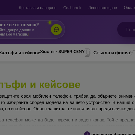
Доставка и плащане
Cashback
Лесно връщане
Оплак
ете се от помощ?
йте, добре дошли в
онлайн магазин.
|
Xiaomi - SUPER CENY
Калъфи и кейсове
Стъкла и фолиа
лъфи и кейсове
защитите своя мобилен телефон, трябва да обърнете вниман
 го избирайте според модела на вашето устройство. В нашия 
н, но и кейсове. Освен защитна, те изпълняват преди всичко ди
за телефон може да бъде наречен и заден капак. Той е предна
ите калъфи се различават основно по дебелина и използвания з
повече информаци