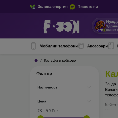
Зелена енергия
Пишете ни
Нужда
Здраве
нашия 
Мобилни телефони
Аксесоари
Калъфи и кейсове
Ка
Филтър
За да 
Наличност
Винаги
телефо
Цена
Кейса 
Отделн
7.9
-
8.9
Eur