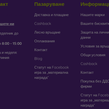
акт
Пазаруване
Информац
тъкло
– използва се само като допълнение към калъфите. При
дане стъкленият кейс може да се счупи.
obilonline.sk
Доставка и плащане
Нашите марки
Cashback
Вашите бисквит
шете ни
ециклирани материали
– компостируемите калъфи за телефони 
 могат да се разградят 100% в природата. Грижата за околната с
Лесно връщане
Защита на лични
еделник до
данни
Оплаквания
н
8:00 - 15:00
ия онлайн магазин
FOON
ще намерите десетки интересни к
Условия за връ
али. Просто изберете този, който е за вас.
Контакт
 и неделя:
Общи условия
линия
Blog
Cashback
Статут на Facebook
игра за „материална
Контакт
награда“
Покупка без ДДС
фирми
Статут на Face
игра за „матери
награда“