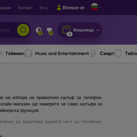
Впиши се
вания
Контакт
Blog
Кошница
0
0
0
Гейминг
Music and Entertainment
Смарт
Табл
ие на избора на правилния калъф за телефон.
онлайн магазин ще намерите не само калъфи за
зайнерска функция.
значен да защитава задната част на телефона.
а изработката материал.
я