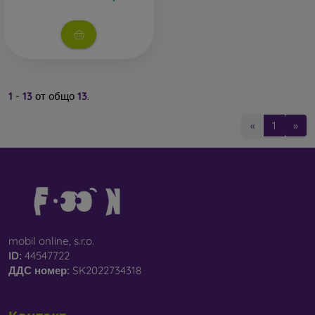
1
-
13
от общо
13
.
«
1
»
mobil online, s.r.o.
ID:
44547722
ДДС ​​номер:
SK2022734318