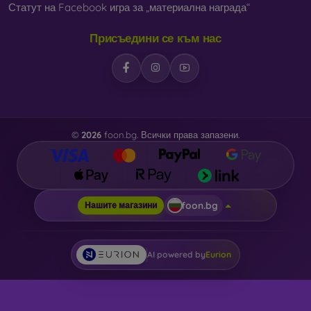
Статут на Facebook игра за „материална награда“
Присъедини се към нас
©
2026
foon.bg. Всички права запазени.
foon.bg
Нашите магазини
AI powered by
Eurion