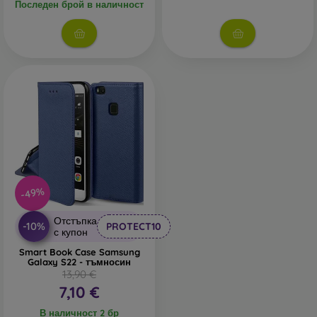
Последен брой в наличност
-49%
Отстъпка
-10%
PROTECT10
с купон
Smart Book Case Samsung
Galaxy S22 - тъмносин
13,90 €
7,10 €
В наличност 2 бр