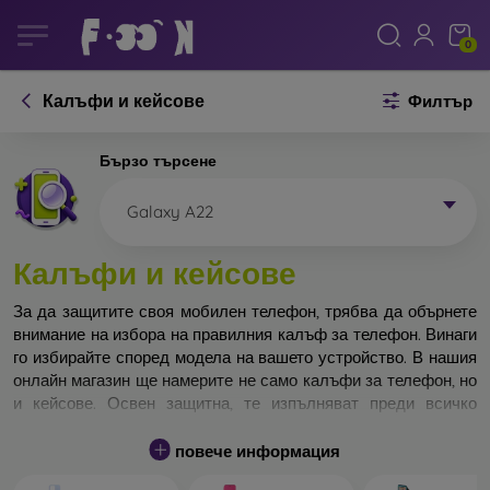
0
Калъфи и кейсове
Филтър
Бързо търсене
Galaxy A22
Калъфи и кейсове
За да защитите своя мобилен телефон, трябва да обърнете
внимание на избора на правилния калъф за телефон. Винаги
го избирайте според модела на вашето устройство. В нашия
онлайн магазин ще намерите не само калъфи за телефон, но
и кейсове. Освен защитна, те изпълняват преди всичко
дизайнерска функция.
повече информация
Кейса за телефон може да бъде наречен и заден капак. Той е
предназначен да защитава задната част на телефона.