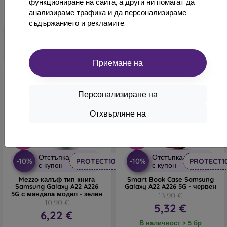
функциониране на сайта, а други ни помагат да
В наличност 1 бр
анализираме трафика и да персонализираме
съдържанието и рекламите.
Приемане на
Персонализиране на
Отхвърляне на
-43%
-62%
Отстъпка
Отстъпка
-10%
-10%
PROTECT10
PROTECT1
с купон
с купон
Mezzo калъф тип книга
Smart Book Case Samsung
Samsung Galaxy A22 A226
Galaxy A22 A226 5G - червен
5G с мандала модел - зелен
13,90 €
10,90 €
5,32 €
6,22 €
В наличност > 5 бр