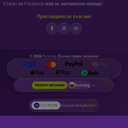
Статут на Facebook игра за „материална награда“
Присъедини се към нас
©
2026
foon.bg. Всички права запазени.
foon.bg
Нашите магазини
AI powered by
Eurion