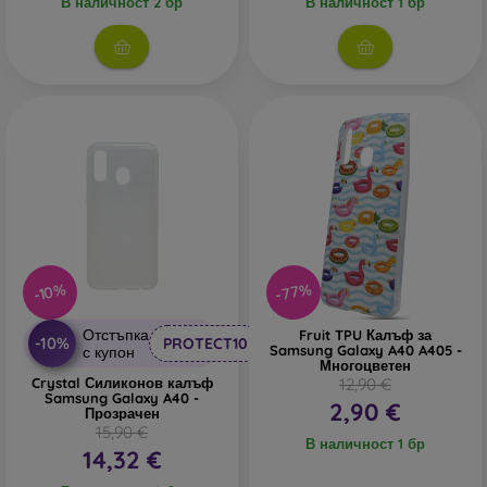
В наличност 2 бр
В наличност 1 бр
В нашия онлайн магазин
FOON
ще намерите десетки
интересни калъфи за телефони, изработени от различни
материали. Просто изберете този, който е за вас.
-77%
-10%
Отстъпка
Fruit TPU Калъф за
-10%
PROTECT10
Samsung Galaxy A40 A405 -
с купон
Многоцветен
Crystal Силиконов калъф
12,90 €
Samsung Galaxy A40 -
2,90 €
Прозрачен
15,90 €
В наличност 1 бр
14,32 €