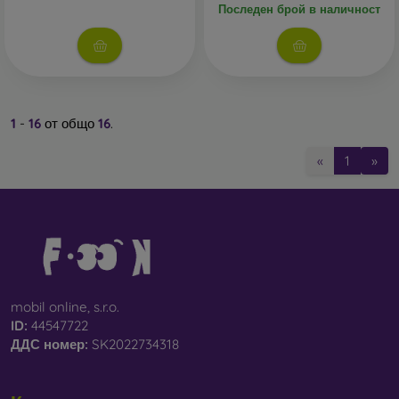
Последен брой в наличност
1
-
16
от общо
16
.
«
1
»
mobil online, s.r.o.
ID:
44547722
ДДС ​​номер:
SK2022734318