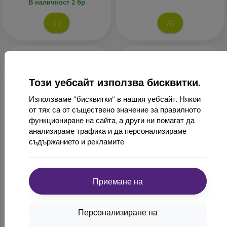
В наличност 2 бр
Този уебсайт използва бисквитки.
Използваме "бисквитки" в нашия уебсайт. Някои
от тях са от съществено значение за правилното
функциониране на сайта, а други ни помагат да
анализираме трафика и да персонализираме
-58%
-45%
съдържанието и рекламите.
Отстъпка
Отстъпка
-10%
-10%
PROTECT10
PROTECT1
с купон
с купон
Fancy Книжовен калъф за
Luna карбонов калъф
Приемане на
Samsung Galaxy A40 -
Samsung Galaxy A40 - син
Черен
12,90 €
14,90 €
7,10 €
Персонализиране на
6,22 €
В наличност 2 бр