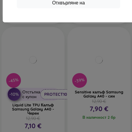
Последен брой в наличност
Отхвърляне на
-45%
-39%
Отстъпка
Sensitive калъф Samsung
-10%
PROTECT10
Galaxy A40 - син
с купон
12,90 €
Liquid Lite TPU Калъф
7,90 €
Samsung Galaxy A40 -
Черен
В наличност 2 бр
12,90 €
7,10 €