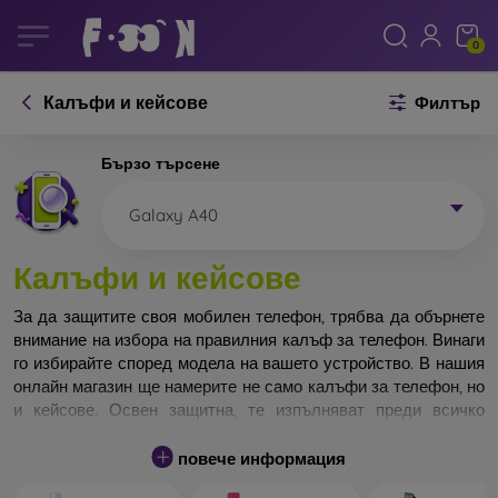
0
Калъфи и кейсове
Филтър
Бързо търсене
Galaxy A40
Калъфи и кейсове
За да защитите своя мобилен телефон, трябва да обърнете
внимание на избора на правилния калъф за телефон. Винаги
го избирайте според модела на вашето устройство. В нашия
онлайн магазин ще намерите не само калъфи за телефон, но
и кейсове. Освен защитна, те изпълняват преди всичко
дизайнерска функция.
повече информация
Кейса за телефон може да бъде наречен и заден капак. Той е
предназначен да защитава задната част на телефона.