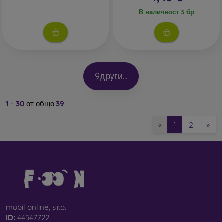
В наличност 3 бр
9
други...
1
-
30
от общо
39
.
2
»
«
1
mobil online, s.r.o.
ID:
44547722