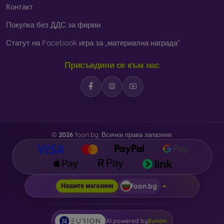
Контакт
Покупка без ДДС за фирми
Статут на Facebook игра за „материална награда“
Присъедини се към нас
©
2026
foon.bg. Всички права запазени.
foon.bg
Нашите магазини
AI powered by
Eurion