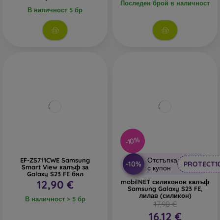
Последен брой в наличност
В наличност 5 бр
-10%
Отстъпка
EF-ZS711CWE Samsung
-10%
PROTECT1
Smart View калъф за
с купон
Galaxy S23 FE бял
12,90 €
mobilNET силиконов калъф
Samsung Galaxy S23 FE,
лилав (силикон)
В наличност > 5 бр
17,90 €
16,12 €