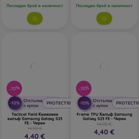
Последен брой в наличност
Последен брой в наличност
-70%
-70%
Отстъпка
Отстъпка
-10%
-10%
PROTECT10
PROTECT1
с купон
с купон
Tactical Field Книжовен
Frame TPU Калъф Samsung
калъф Samsung Galaxy S23
Galaxy S23 FE - Черен
FE - Черен
14,90 €
14,90 €
4,40 €
4,40 €