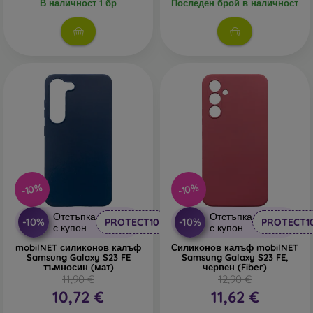
В наличност 1 бр
Последен брой в наличност
-10%
-10%
Отстъпка
Отстъпка
-10%
-10%
PROTECT10
PROTECT1
с купон
с купон
mobilNET силиконов калъф
Силиконов калъф mobilNET
Samsung Galaxy S23 FE
Samsung Galaxy S23 FE,
тъмносин (мат)
червен (Fiber)
11,90 €
12,90 €
10,72 €
11,62 €