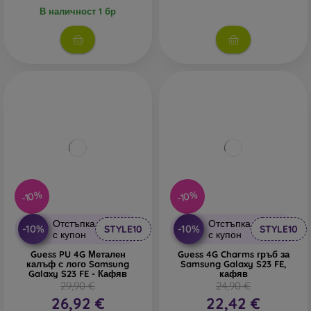
В наличност 1 бр
-10%
-10%
Отстъпка
Отстъпка
-10%
-10%
STYLE10
STYLE10
с купон
с купон
Guess PU 4G Метален
Guess 4G Charms гръб за
калъф с лого Samsung
Samsung Galaxy S23 FE,
Galaxy S23 FE - Кафяв
кафяв
29,90 €
24,90 €
26,92 €
22,42 €