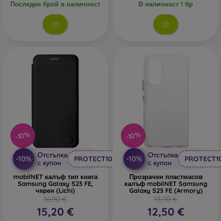
Последен брой в наличност
В наличност 1 бр
-10%
-10%
Отстъпка
Отстъпка
-10%
-10%
PROTECT10
PROTECT1
с купон
с купон
mobilNET калъф тип книга
Прозрачен пластмасов
Samsung Galaxy S23 FE,
калъф mobilNET Samsung
черен (Lichi)
Galaxy S23 FE (Armory)
16,90 €
13,90 €
15,20 €
12,50 €