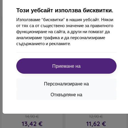
Последен брой в наличност
В наличност 1 бр
Този уебсайт използва бисквитки.
Използваме "бисквитки" в нашия уебсайт. Някои
от тях са от съществено значение за правилното
функциониране на сайта, а други ни помагат да
анализираме трафика и да персонализираме
съдържанието и рекламите.
Приемане на
-10%
-10%
Персонализиране на
Отстъпка
Отстъпка
-10%
-10%
PROTECT10
PROTECT1
Отхвърляне на
с купон
с купон
mobilNET пластмасов
Силиконов калъф mobilNET
калъф Samsung Galaxy S23
Samsung Galaxy S23 FE,
FE, лилав (Slide)
лилав (Fiber)
14,90 €
12,90 €
13,42 €
11,62 €