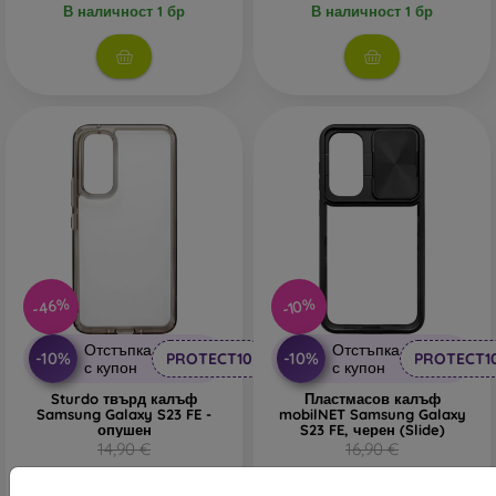
В наличност 1 бр
В наличност 1 бр
-46%
-10%
Отстъпка
Отстъпка
-10%
-10%
PROTECT10
PROTECT1
с купон
с купон
Sturdo твърд калъф
Пластмасов калъф
Samsung Galaxy S23 FE -
mobilNET Samsung Galaxy
опушен
S23 FE, черен (Slide)
14,90 €
16,90 €
8,02 €
15,20 €