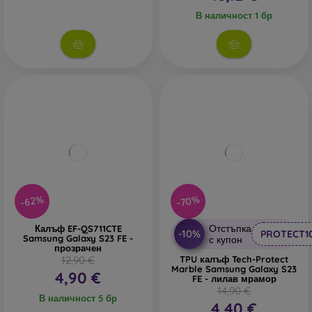
В наличност 1 бр
-70%
-62%
Отстъпка
Калъф EF-QS711CTE
-10%
PROTECT1
Samsung Galaxy S23 FE -
с купон
прозрачен
12,90 €
TPU калъф Tech-Protect
Marble Samsung Galaxy S23
4,90 €
FE - лилав мрамор
14,90 €
В наличност 5 бр
4,40 €