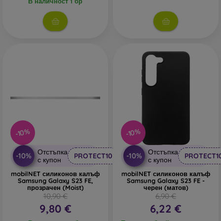
В наличност 1 бр
В нашия онлайн магазин
FOON
ще намерите десетки
интересни калъфи за телефони, изработени от различни
материали. Просто изберете този, който е за вас.
-10%
-10%
Отстъпка
Отстъпка
-10%
-10%
PROTECT10
PROTECT1
с купон
с купон
mobilNET силиконов калъф
mobilNET силиконов калъф
Samsung Galaxy S23 FE,
Samsung Galaxy S23 FE -
прозрачен (Moist)
черен (матов)
10,90 €
6,90 €
9,80 €
6,22 €