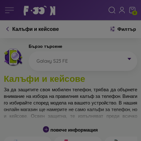
0
Калъфи и кейсове
Филтър
Бързо търсене
Galaxy S23 FE
Калъфи и кейсове
За да защитите своя мобилен телефон, трябва да обърнете
внимание на избора на правилния калъф за телефон. Винаги
го избирайте според модела на вашето устройство. В нашия
онлайн магазин ще намерите не само калъфи за телефон, но
и кейсове. Освен защитна, те изпълняват преди всичко
дизайнерска функция.
повече информация
Кейса за телефон може да бъде наречен и заден капак. Той е
предназначен да защитава задната част на телефона.