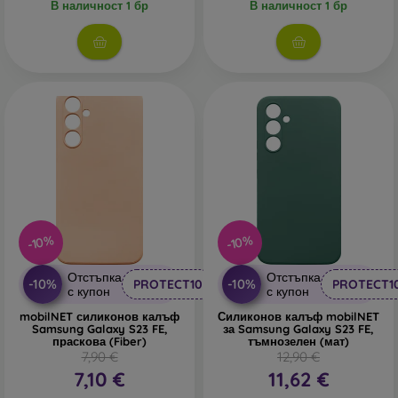
В наличност 1 бр
В наличност 1 бр
-10%
-10%
Отстъпка
Отстъпка
-10%
-10%
PROTECT10
PROTECT1
с купон
с купон
mobilNET силиконов калъф
Силиконов калъф mobilNET
Samsung Galaxy S23 FE,
за Samsung Galaxy S23 FE,
праскова (Fiber)
тъмнозелен (мат)
7,90 €
12,90 €
7,10 €
11,62 €