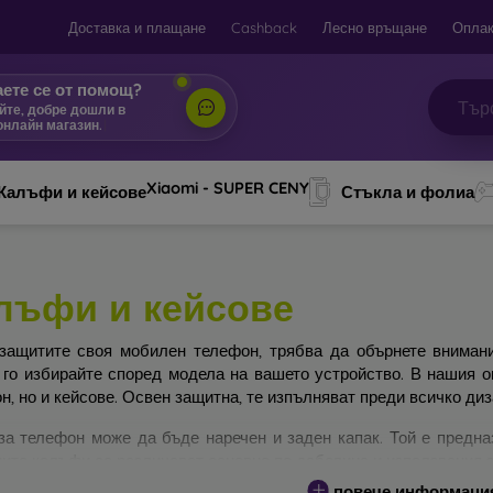
Доставка и плащане
Cashback
Лесно връщане
Оплак
ете се от помощ?
йте, добре дошли в
онлайн магазин.
|
Xiaomi - SUPER CENY
Калъфи и кейсове
Стъкла и фолиа
лъфи и кейсове
защитите своя мобилен телефон, трябва да обърнете вниман
 го избирайте според модела на вашето устройство. В нашия 
н, но и кейсове. Освен защитна, те изпълняват преди всичко ди
за телефон може да бъде наречен и заден капак. Той е предна
ите калъфи се различават основно по дебелина и използвания з
повече информаци