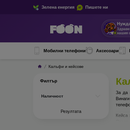
Зелена енергия
Пишете ни
Нужда
Здраве
нашия 
Мобилни телефони
Аксесоари
Калъфи и кейсове
Ка
Филтър
За да 
Наличност
Винаги
телефо
Резултата
Кейса 
Отделн