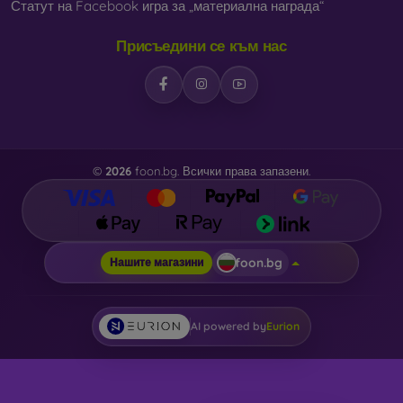
Статут на Facebook игра за „материална награда“
Присъедини се към нас
©
2026
foon.bg. Всички права запазени.
foon.bg
Нашите магазини
AI powered by
Eurion