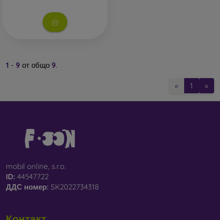
1
-
9
от общо
9
.
«
1
»
mobil online, s.r.o.
ID:
44547722
ДДС ​​номер:
SK2022734318
Контакт