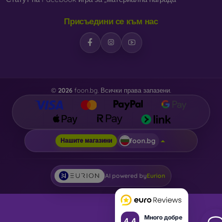
В нашия онлайн магазин
FOON
ще намерите десетки
Присъедини се към нас
интересни калъфи за телефони, изработени от различни
материали. Просто изберете този, който е за вас.
©
2026
foon.bg. Всички права запазени.
foon.bg
Нашите магазини
AI powered by
Eurion
Много добре
4.4