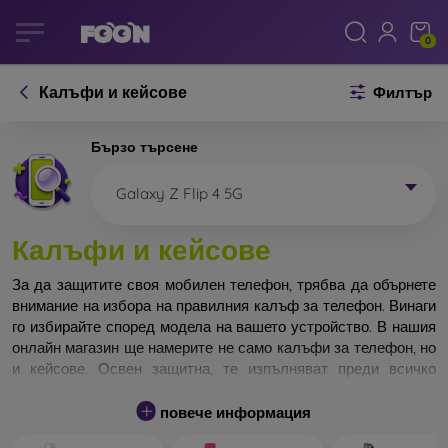
0
Калъфи и кейсове
Филтър
Бързо търсене
Galaxy Z Flip 4 5G
Калъфи и кейсове
За да защитите своя мобилен телефон, трябва да обърнете
внимание на избора на правилния калъф за телефон. Винаги
го избирайте според модела на вашето устройство. В нашия
онлайн магазин ще намерите не само калъфи за телефон, но
и кейсове. Освен защитна, те изпълняват преди всичко
дизайнерска функция.
повече информация
Кейса за телефон може да бъде наречен и заден капак. Той е
предназначен да защитава задната част на телефона.