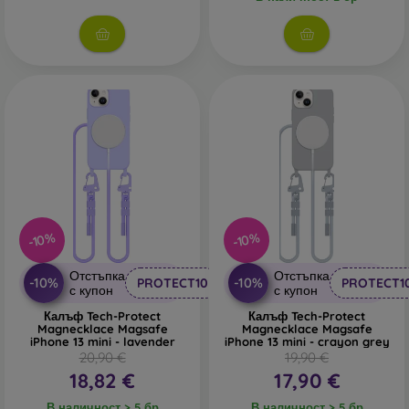
различни варианти, мотиви и цветове, благодарение на
които можете да изразите своята личност или моментно
настроение. Осигуряват също достатъчна защита за
вашия телефон, особено когато се комбинират със
защита на екрана като защитно стъкло или защитно
фолио.
Устойчиви калъфи
– ако често ви изпада телефонът,
най-подходящият избор е устойчив калъф. Подходящ е
и за хора, които работят в прашна или влажна среда.
Устойчивите калъфи на марката Spigen
отговарят на
военния стандарт MIL-STD. Всички устойчиви кейсове
на тази марка преминават тест за устойчивост и
-10%
-10%
стабилност. Обикновено се изработват от силикон или
гума.
Отстъпка
Отстъпка
-10%
-10%
PROTECT10
PROTECT1
с купон
с купон
Аутдор калъфи за телефон
– също са устойчиви
Калъф Tech-Protect
Калъф Tech-Protect
калъфи, които обаче се изработват основно от
Magnecklace Magsafe
Magnecklace Magsafe
iPhone 13 mini - lavender
iPhone 13 mini - crayon grey
пластмаса или комбинация от пластмаса и TPU
20,90 €
19,90 €
материал. Аутдор кейсът има подсилени ръбове, които
18,82 €
17,90 €
осигуряват още по-добра защита при падане.
В наличност > 5 бр
В наличност > 5 бр