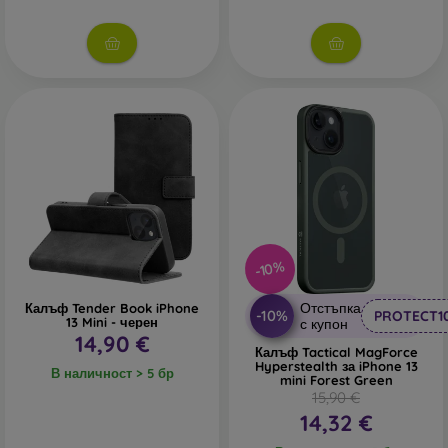
В нашия онлайн магазин
FOON
ще намерите десетки
интересни калъфи за телефони, изработени от различни
материали. Просто изберете този, който е за вас.
-10%
Отстъпка
Калъф Tender Book iPhone
-10%
PROTECT1
13 Mini - черен
с купон
14,90 €
Калъф Tactical MagForce
Hyperstealth за iPhone 13
В наличност > 5 бр
mini Forest Green
15,90 €
14,32 €