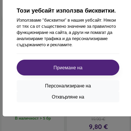
Този уебсайт използва бисквитки.
Използваме "бисквитки" в нашия уебсайт. Някои
от тях са от съществено значение за правилното
функциониране на сайта, а други ни помагат да
анализираме трафика и да персонализираме
съдържанието и рекламите.
Приемане на
-22%
-51%
Персонализиране на
Отстъпка
Калъф NoName TPU iPhone
-10%
PROTECT1
Отхвърляне на
13 mini, 0,5mm - прозрачен
с купон
13,90 €
Tactical Magsafe Velvet
10,90 €
Smoothie калъф за Apple
iPhone 13 mini - розов
В наличност > 5 бр
19,90 €
9,80 €