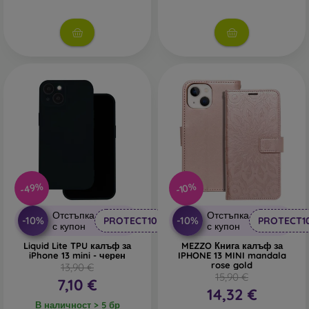
-49%
-10%
Отстъпка
Отстъпка
-10%
-10%
PROTECT10
PROTECT1
с купон
с купон
Liquid Lite TPU калъф за
MEZZO Книга калъф за
iPhone 13 mini - черен
IPHONE 13 MINI mandala
rose gold
13,90 €
15,90 €
7,10 €
14,32 €
В наличност > 5 бр