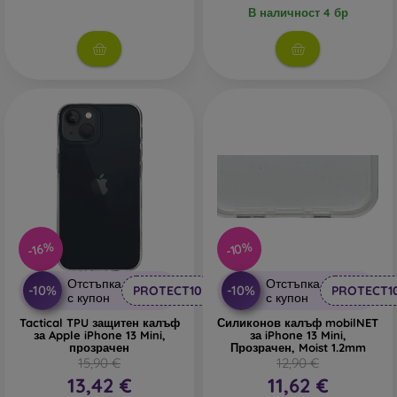
В наличност 4 бр
-10%
-16%
Отстъпка
Отстъпка
-10%
-10%
PROTECT10
PROTECT1
с купон
с купон
Tactical TPU защитен калъф
Силиконов калъф mobilNET
за Apple iPhone 13 Mini,
за iPhone 13 Mini,
прозрачен
Прозрачен, Moist 1.2mm
15,90 €
12,90 €
13,42 €
11,62 €