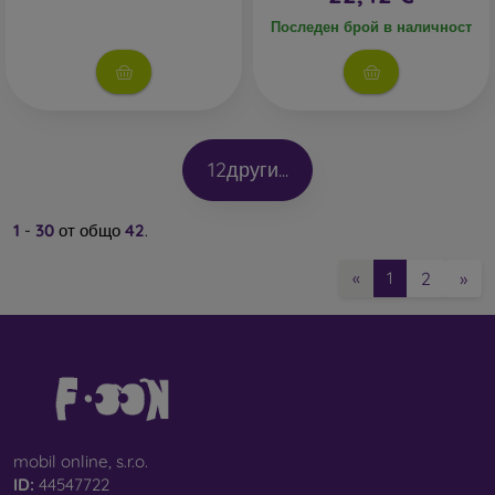
Последен брой в наличност
12
други...
1
-
30
от общо
42
.
2
»
«
1
mobil online, s.r.o.
ID:
44547722