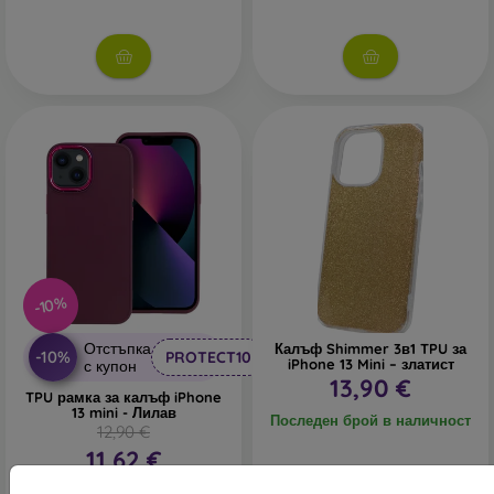
-10%
Отстъпка
Калъф Shimmer 3в1 TPU за
-10%
PROTECT10
iPhone 13 Mini – златист
с купон
13,90 €
TPU рамка за калъф iPhone
13 mini - Лилав
Последен брой в наличност
12,90 €
11,62 €
В наличност 1 бр