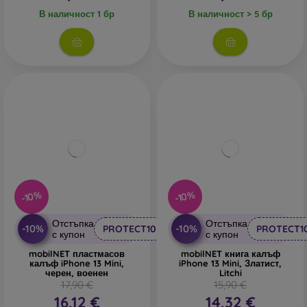
В наличност 1 бр
В наличност > 5 бр
-10%
-10%
Отстъпка
Отстъпка
-10%
-10%
PROTECT10
PROTECT1
с купон
с купон
mobilNET пластмасов
mobilNET книга калъф
калъф iPhone 13 Mini,
iPhone 13 Mini, Златист,
черен, военен
Litchi
17,90 €
15,90 €
16,12 €
14,32 €