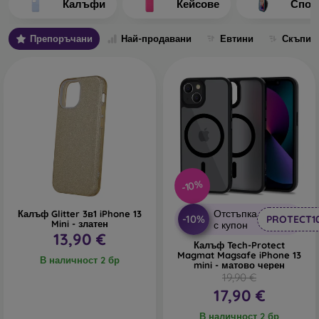
Калъфи
Кейсове
Спор
Отделните калъфи се различават основно по дебелина и
използвания за изработката материал.
Препоръчани
Най-продавани
Евтини
Скъпи
Какви видове задни кейсове за телефон различаваме?
Основни кейсове с дебелина 0,3 мм
– това са
ултратънки гумени или силиконови калъфи, които са
много еластични и надеждни. Най-често се изработват
прозрачни. Прозрачният калъф с дебелина 0,3 мм е
подходящ особено за хора, които не искат да скриват
своя смартфон и искат да покажат красивия му цвят.
Въпреки това, те искат техният телефон да бъде
-10%
защитен. Предимството му е, че не повдига залепеното
защитно стъкло на телефона. Затова можете да
Отстъпка
Калъф Glitter 3в1 iPhone 13
използвате и цяло 3D закалено стъкло, което заедно с
-10%
PROTECT1
Mini - златен
с купон
калъфа осигурява перфектна защита. Единственият му
13,90 €
Калъф Tech-Protect
недостатък е по-слабото абсорбиране на удари при
Magmat Magsafe iPhone 13
В наличност 2 бр
падане.
mini - матово черен
19,90 €
Стилни задни калъфи
– към тази категория спадат
17,90 €
повечето предлагани кейсове. Те се предлагат в
В наличност 2 бр