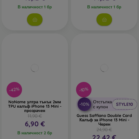
В наличност 1 бр
В наличност 1 бр
-42%
-10%
Отстъпка
NoName ултра тънък 2мм
-10%
STYLE10
TPU калъф iPhone 13 Mini -
с купон
прозрачен
11,90 €
Guess Saffiano Double Card
Калъф за iPhone 13 Mini -
6,90 €
Черен
24,90 €
В наличност 2 бр
22,42 €