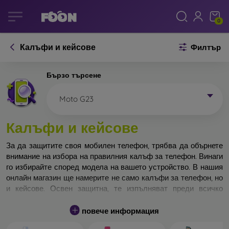
0
Калъфи и кейсове
Филтър
Бързо търсене
Moto G23
Калъфи и кейсове
За да защитите своя мобилен телефон, трябва да обърнете
внимание на избора на правилния калъф за телефон. Винаги
го избирайте според модела на вашето устройство. В нашия
онлайн магазин ще намерите не само калъфи за телефон, но
и кейсове. Освен защитна, те изпълняват преди всичко
дизайнерска функция.
повече информация
Кейса за телефон може да бъде наречен и заден капак. Той е
предназначен да защитава задната част на телефона.