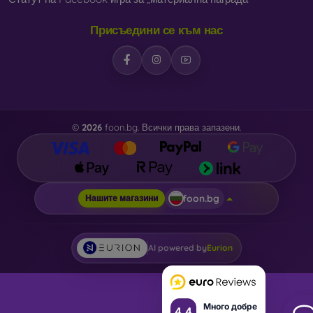
В нашия онлайн магазин
FOON
ще намерите десетки
Присъедини се към нас
интересни калъфи за телефони, изработени от различни
материали. Просто изберете този, който е за вас.
©
2026
foon.bg. Всички права запазени.
foon.bg
Нашите магазини
AI powered by
Eurion
Много добре
4.4