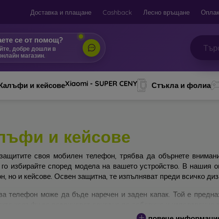
Доставка и плащане
Cashback
Лесно връщане
Оплак
ете се от помощ?
йте, добре дошли в
онлайн магазин.
|
Xiaomi - SUPER CENY
Калъфи и кейсове
Стъкла и фолиа
лъфи и кейсове
защитите своя мобилен телефон, трябва да обърнете вниман
 го избирайте според модела на вашето устройство. В нашия 
н, но и кейсове. Освен защитна, те изпълняват преди всичко ди
за телефон може да бъде наречен и заден капак. Той е предна
ите калъфи се различават основно по дебелина и използвания з
повече информаци