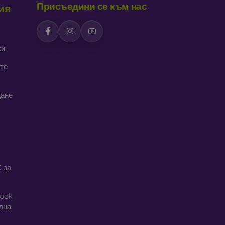
Присъедини се към нас
ия
дава интересен дизайн. Недостатък е, че при
ки
се изработват от рециклирани материали, така
реда днес е много важна.
те
алъфи за телефони, изработени от различни
щане
 за
book
ална