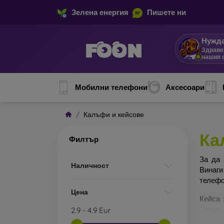
Зелена енергия
Пишете ни
Нужда
Здраве
нашия 
Мобилни телефони
Аксесоари
Калъфи и кейсове
Ка
Филтър
За да 
Наличност
Винаги
телефо
Цена
Кейса 
Отделн
2.9
-
4.9
Eur