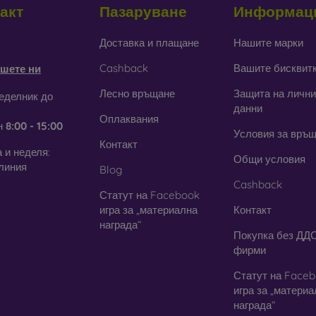
акт
Пазаруване
Информац
тъкло
– използва се само като допълнение към калъфите. При
дане стъкленият кейс може да се счупи.
obilonline.sk
Доставка и плащане
Нашите марки
Cashback
Вашите бисквит
шете ни
ециклирани материали
– компостируемите калъфи за телефони 
 могат да се разградят 100% в природата. Грижата за околната с
Лесно връщане
Защита на лични
еделник до
данни
Оплаквания
н
8:00 - 15:00
ия онлайн магазин
FOON
ще намерите десетки интересни к
Условия за връ
али. Просто изберете този, който е за вас.
Контакт
 и неделя:
Общи условия
линия
Blog
Cashback
Статут на Facebook
игра за „материална
Контакт
награда“
Покупка без ДДС
фирми
Статут на Face
игра за „матери
награда“