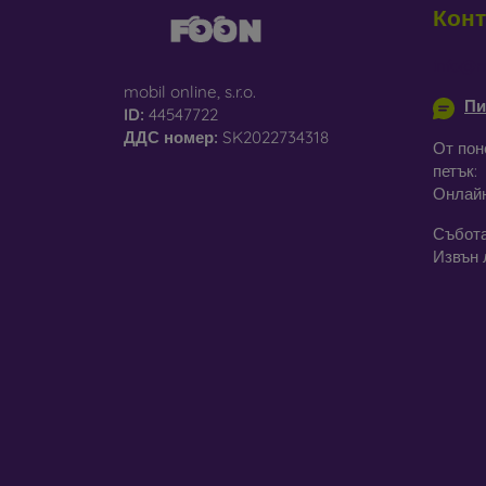
Конт
С
па
info@m
mobil online, s.r.o.
Пи
Р
ID:
44547722
че
ДДС ​​номер:
SK2022734318
От пон
петък:
Онлай
В наш
матери
Събота
Извън 