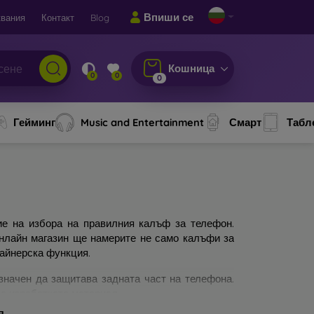
Впиши се
вания
Контакт
Blog
Кошница
0
0
0
Гейминг
Music and Entertainment
Смарт
Табл
ие на избора на правилния калъф за телефон.
онлайн магазин ще намерите не само калъфи за
зайнерска функция.
значен да защитава задната част на телефона.
а изработката материал.
я