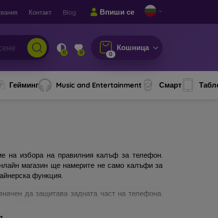
Впиши се
вания
Контакт
Blog
Кошница
0
0
0
Гейминг
Music and Entertainment
Смарт
Табл
ие на избора на правилния калъф за телефон.
онлайн магазин ще намерите не само калъфи за
зайнерска функция.
значен да защитава задната част на телефона.
а изработката материал.
я