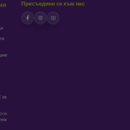
Присъедини се към нас
ия
дава интересен дизайн. Недостатък е, че при
ки
се изработват от рециклирани материали, така
реда днес е много важна.
те
алъфи за телефони, изработени от различни
щане
 за
book
ална