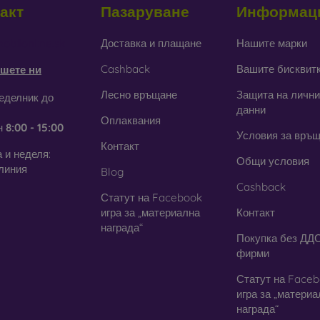
акт
Пазаруване
Информац
тъкло
– използва се само като допълнение към калъфите. При
дане стъкленият кейс може да се счупи.
obilonline.sk
Доставка и плащане
Нашите марки
Cashback
Вашите бисквит
шете ни
ециклирани материали
– компостируемите калъфи за телефони 
 могат да се разградят 100% в природата. Грижата за околната с
Лесно връщане
Защита на лични
еделник до
данни
Оплаквания
н
8:00 - 15:00
ия онлайн магазин
FOON
ще намерите десетки интересни к
Условия за връ
али. Просто изберете този, който е за вас.
Контакт
 и неделя:
Общи условия
линия
Blog
Cashback
Статут на Facebook
игра за „материална
Контакт
награда“
Покупка без ДДС
фирми
Статут на Face
игра за „матери
награда“