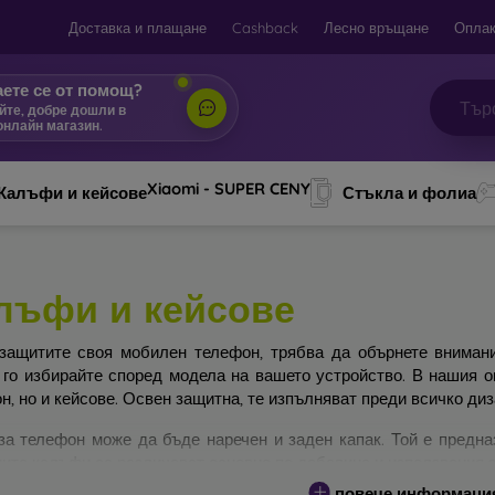
Доставка и плащане
Cashback
Лесно връщане
Оплак
ете се от помощ?
йте, добре дошли в
онлайн магазин.
|
Xiaomi - SUPER CENY
Калъфи и кейсове
Стъкла и фолиа
лъфи и кейсове
защитите своя мобилен телефон, трябва да обърнете вниман
 го избирайте според модела на вашето устройство. В нашия 
н, но и кейсове. Освен защитна, те изпълняват преди всичко ди
за телефон може да бъде наречен и заден капак. Той е предна
ите калъфи се различават основно по дебелина и използвания з
повече информаци