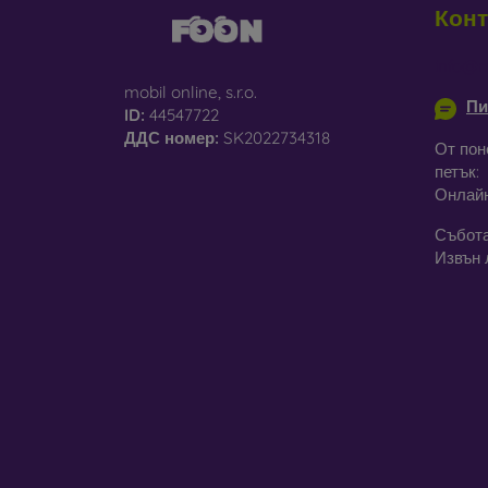
Конт
С
па
info@m
mobil online, s.r.o.
Пи
Р
ID:
44547722
че
ДДС ​​номер:
SK2022734318
От пон
петък:
Онлай
В наш
матери
Събота
Извън 