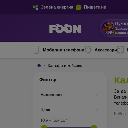
Зелена енергия
Пишете ни
Нужда
Здраве
нашия 
Мобилни телефони
Аксесоари
Калъфи и кейсове
Ка
Филтър
За да 
Наличност
Винаги
телефо
Цена
Кейса 
Отделн
10.9
-
15.9
Eur