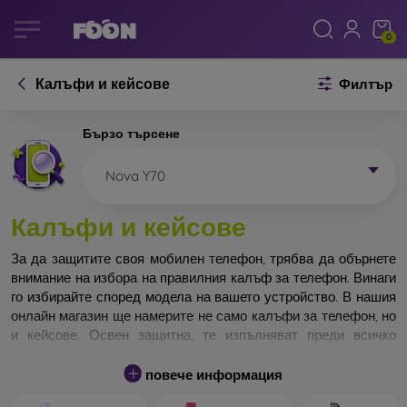
0
Калъфи и кейсове
Филтър
Бързо търсене
Nova Y70
Калъфи и кейсове
За да защитите своя мобилен телефон, трябва да обърнете
внимание на избора на правилния калъф за телефон. Винаги
го избирайте според модела на вашето устройство. В нашия
онлайн магазин ще намерите не само калъфи за телефон, но
и кейсове. Освен защитна, те изпълняват преди всичко
дизайнерска функция.
повече информация
Кейса за телефон може да бъде наречен и заден капак. Той е
предназначен да защитава задната част на телефона.