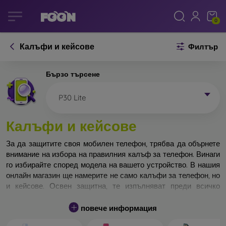
0
Калъфи и кейсове
Филтър
Бързо търсене
P30 Lite
Калъфи и кейсове
За да защитите своя мобилен телефон, трябва да обърнете
внимание на избора на правилния калъф за телефон. Винаги
го избирайте според модела на вашето устройство. В нашия
онлайн магазин ще намерите не само калъфи за телефон, но
и кейсове. Освен защитна, те изпълняват преди всичко
дизайнерска функция.
повече информация
Кейса за телефон може да бъде наречен и заден капак. Той е
предназначен да защитава задната част на телефона.