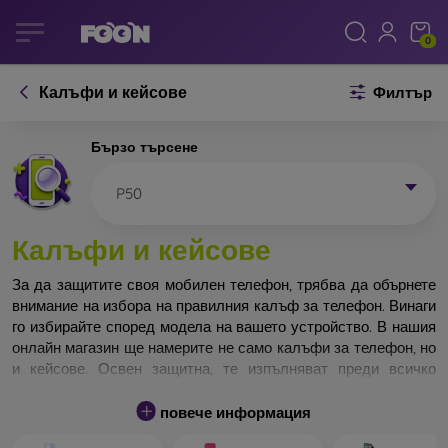
0
Калъфи и кейсове
Филтър
Бързо търсене
P50
Калъфи и кейсове
За да защитите своя мобилен телефон, трябва да обърнете
внимание на избора на правилния калъф за телефон. Винаги
го избирайте според модела на вашето устройство. В нашия
онлайн магазин ще намерите не само калъфи за телефон, но
и кейсове. Освен защитна, те изпълняват преди всичко
дизайнерска функция.
повече информация
Кейса за телефон може да бъде наречен и заден капак. Той е
предназначен да защитава задната част на телефона.