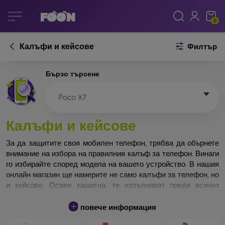
0
Калъфи и кейсове
Филтър
Бързо търсене
Poco X7
Калъфи и кейсове
За да защитите своя мобилен телефон, трябва да обърнете
внимание на избора на правилния калъф за телефон. Винаги
го избирайте според модела на вашето устройство. В нашия
онлайн магазин ще намерите не само калъфи за телефон, но
и кейсове. Освен защитна, те изпълняват преди всичко
дизайнерска функция.
повече информация
Кейса за телефон може да бъде наречен и заден капак. Той е
предназначен да защитава задната част на телефона.