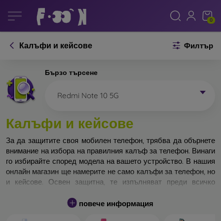
0
Калъфи и кейсове
Филтър
Бързо търсене
Redmi Note 10 5G
Калъфи и кейсове
За да защитите своя мобилен телефон, трябва да обърнете
внимание на избора на правилния калъф за телефон. Винаги
го избирайте според модела на вашето устройство. В нашия
онлайн магазин ще намерите не само калъфи за телефон, но
и кейсове. Освен защитна, те изпълняват преди всичко
дизайнерска функция.
повече информация
Кейса за телефон може да бъде наречен и заден капак. Той е
предназначен да защитава задната част на телефона.