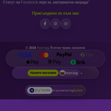
Статут на Facebook игра за „материална награда“
Присъедини се към нас
©
2026
foon.bg. Всички права запазени.
foon.bg
Нашите магазини
AI powered by
Eurion