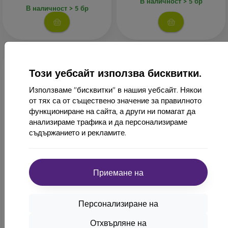
В наличност > 5 бр
В наличност > 5 бр
В нашия онлайн магазин
FOON
ще намерите десетки
интересни калъфи за телефони, изработени от различни
материали. Просто изберете този, който е за вас.
Този уебсайт използва бисквитки.
Използваме "бисквитки" в нашия уебсайт. Някои
от тях са от съществено значение за правилното
функциониране на сайта, а други ни помагат да
анализираме трафика и да персонализираме
съдържанието и рекламите.
-50%
-43%
Отстъпка
Tel Protect карбонов калъф
-10%
PROTECT1
Xiaomi Redmi Note 10 5G -
с купон
черно/син
Приемане на
13,90 €
Luna Книжовен калъф от
въглеродни влакна Xiaomi
7,90 €
Redmi Note 10 5G/Poco M3
Pro - Черен
Персонализиране на
Последен брой в наличност
15,90 €
8,02 €
Отхвърляне на