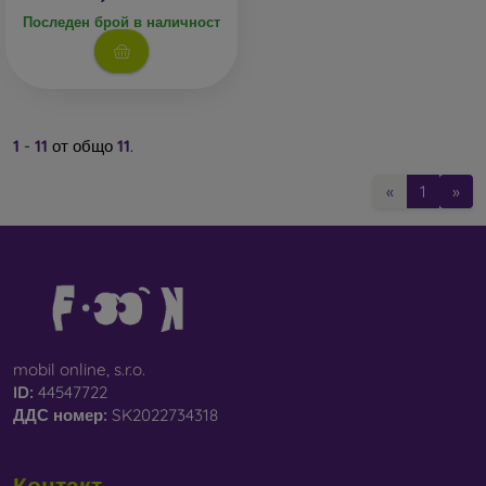
Последен брой в наличност
1
-
11
от общо
11
.
«
1
»
mobil online, s.r.o.
ID:
44547722
ДДС ​​номер:
SK2022734318
Контакт