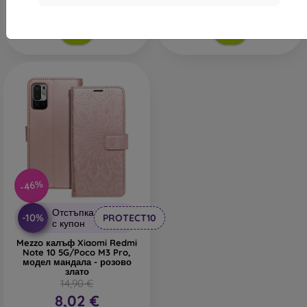
В наличност 2 бр
-46%
Отстъпка
-10%
PROTECT10
с купон
Mezzo калъф Xiaomi Redmi
Note 10 5G/Poco M3 Pro,
модел мандала - розово
злато
14,90 €
8,02 €