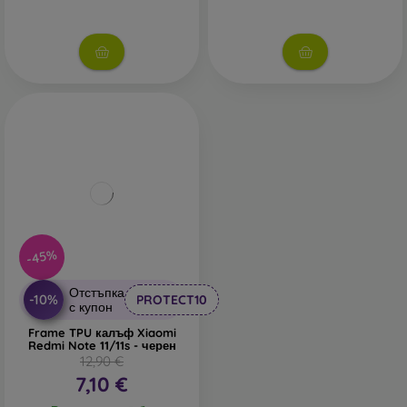
-45%
Отстъпка
-10%
PROTECT10
с купон
Frame TPU калъф Xiaomi
Redmi Note 11/11s - черен
12,90 €
7,10 €