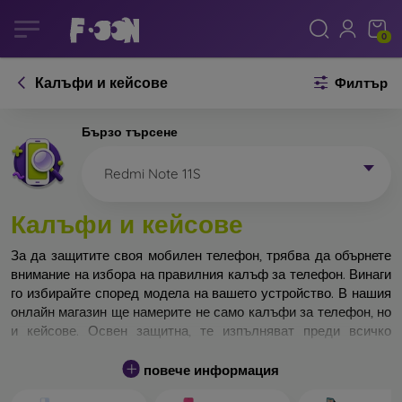
0
Калъфи и кейсове
Филтър
Бързо търсене
Redmi Note 11S
Калъфи и кейсове
За да защитите своя мобилен телефон, трябва да обърнете
внимание на избора на правилния калъф за телефон. Винаги
го избирайте според модела на вашето устройство. В нашия
онлайн магазин ще намерите не само калъфи за телефон, но
и кейсове. Освен защитна, те изпълняват преди всичко
дизайнерска функция.
повече информация
Кейса за телефон може да бъде наречен и заден капак. Той е
предназначен да защитава задната част на телефона.