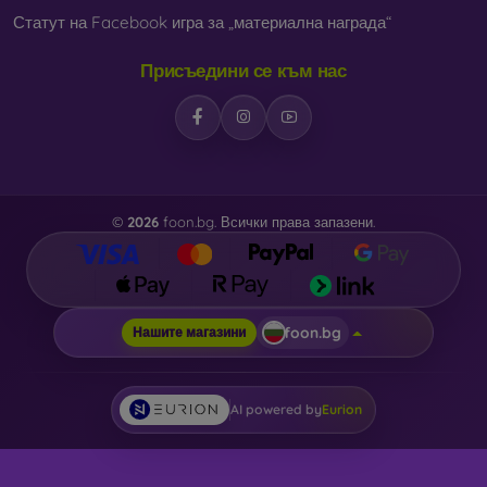
Статут на Facebook игра за „материална награда“
Присъедини се към нас
©
2026
foon.bg. Всички права запазени.
foon.bg
Нашите магазини
AI powered by
Eurion