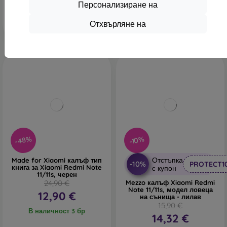
Персонализиране на
В наличност 2 бр
В наличност 2 бр
Отхвърляне на
-48%
-10%
Отстъпка
Made for Xiaomi калъф тип
-10%
PROTECT1
книга за Xiaomi Redmi Note
с купон
11/11s, черен
24,90 €
Mezzo калъф Xiaomi Redmi
Note 11/11s, модел ловеца
12,90 €
на сънища - лилав
15,90 €
В наличност 3 бр
14,32 €