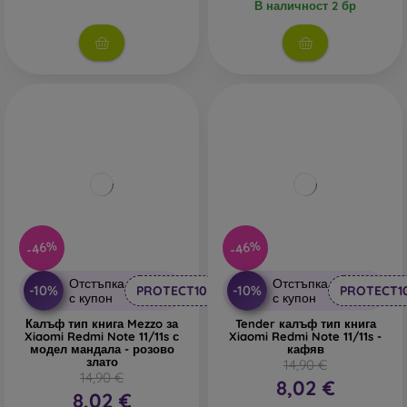
В наличност 2 бр
-46%
-46%
Отстъпка
Отстъпка
-10%
-10%
PROTECT10
PROTECT1
с купон
с купон
Калъф тип книга Mezzo за
Tender калъф тип книга
Xiaomi Redmi Note 11/11s с
Xiaomi Redmi Note 11/11s -
модел мандала - розово
кафяв
злато
14,90 €
14,90 €
8,02 €
8,02 €