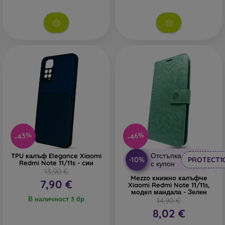
-43%
-46%
Отстъпка
TPU калъф Elegance Xiaomi
-10%
PROTECT1
Redmi Note 11/11s - син
с купон
13,90 €
Mezzo книжно калъфче
7,90 €
Xiaomi Redmi Note 11/11s,
модел мандала - Зелен
В наличност 3 бр
14,90 €
8,02 €