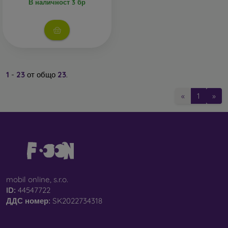
В наличност 3 бр
1
-
23
от общо
23
.
«
1
»
mobil online, s.r.o.
ID:
44547722
ДДС ​​номер:
SK2022734318