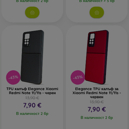
В наличност 2 бр
В наличност > 5 бр
В нашия онлайн магазин
FOON
ще намерите десетки
интересни калъфи за телефони, изработени от различни
материали. Просто изберете този, който е за вас.
-43%
-43%
TPU калъф Elegance Xiaomi
Elegance TPU калъф за
Redmi Note 11/11s - черен
Xiaomi Redmi Note 11/11s -
червен
13,90 €
13,90 €
7,90 €
7,90 €
В наличност 2 бр
В наличност 2 бр