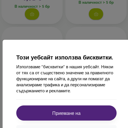
В наличност > 5 бр
В наличност > 5 бр
Този уебсайт използва бисквитки.
Използваме "бисквитки" в нашия уебсайт. Някои
от тях са от съществено значение за правилното
-46%
-52%
функциониране на сайта, а други ни помагат да
анализираме трафика и да персонализираме
Отстъпка
Отстъпка
съдържанието и рекламите.
-10%
-10%
PROTECT10
PROTECT1
с купон
с купон
Tender калъф тип книга
Силиконов калъф mobilNET
Xiaomi Redmi Note 11/11s -
Xiaomi Redmi Note 11,
черен
пясък, Mark
Приемане на
14,90 €
14,90 €
8,02 €
7,10 €