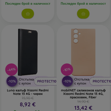
Последен брой в наличност
Последен брой в наличност
-44%
-10%
Отстъпка
Отстъпка
-10%
-10%
PROTECT10
PROTECT1
с купон
с купон
Luna калъф Xiaomi Redmi
mobilNET силиконов калъф
Note 13 4G - черен
Xiaomi Redmi Note 13 4G,
прасковен, Fiber
15,90 €
14,90 €
8,92 €
13,42 €