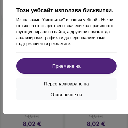
Последен брой в наличност
Последен брой в наличност
Този уебсайт използва бисквитки.
Използваме "бисквитки" в нашия уебсайт. Някои
от тях са от съществено значение за правилното
функциониране на сайта, а други ни помагат да
анализираме трафика и да персонализираме
съдържанието и рекламите.
Приемане на
-46%
-46%
Персонализиране на
Отстъпка
Отстъпка
-10%
-10%
PROTECT10
PROTECT1
Отхвърляне на
с купон
с купон
Tactical Field Book калъф
Tactical Field Book калъф
Xiaomi Redmi Note 13 4G -
Xiaomi Redmi Note 13 4G -
син
червен
14,90 €
14,90 €
8,02 €
8,02 €