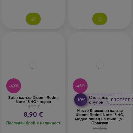
-40%
-46%
Отстъпка
Satin калъф Xiaomi Redmi
-10%
PROTECT1
Note 13 4G - черен
с купон
14,90 €
Mezzo Книжовен калъф
8,90 €
Xiaomi Redmi Note 13 4G,
модел ловец на сънища -
Последен брой в наличност
Оранжев
14,90 €