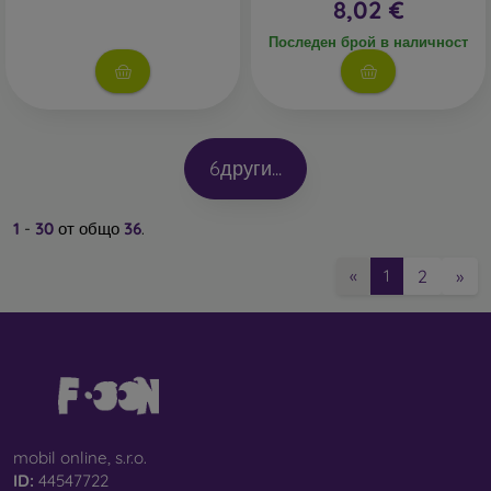
8,02 €
Последен брой в наличност
6
други...
1
-
30
от общо
36
.
2
»
«
1
mobil online, s.r.o.
ID:
44547722