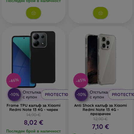
Последен брой в наличност
В нашия онлайн магазин
FOON
ще намерите десетки
интересни калъфи за телефони, изработени от различни
материали. Просто изберете този, който е за вас.
-46%
-45%
Отстъпка
Отстъпка
-10%
-10%
PROTECT10
PROTECT1
с купон
с купон
Frame TPU калъф за Xiaomi
Anti Shock калъф за Xiaomi
Redmi Note 13 4G - черен
Redmi Note 13 4G -
прозрачен
14,90 €
12,90 €
8,02 €
7,10 €
Последен брой в наличност