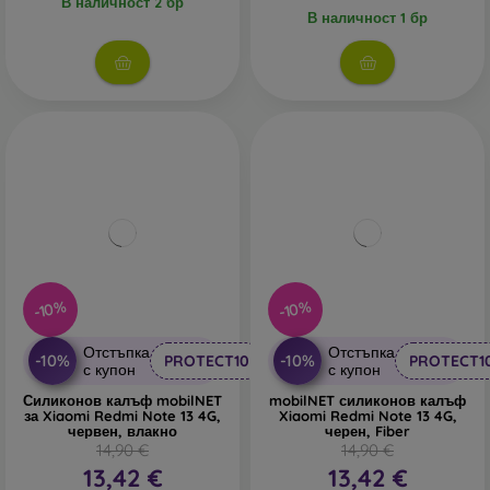
В наличност 2 бр
В наличност 1 бр
-10%
-10%
Отстъпка
Отстъпка
-10%
-10%
PROTECT10
PROTECT1
с купон
с купон
Силиконов калъф mobilNET
mobilNET силиконов калъф
за Xiaomi Redmi Note 13 4G,
Xiaomi Redmi Note 13 4G,
червен, влакно
черен, Fiber
14,90 €
14,90 €
13,42 €
13,42 €