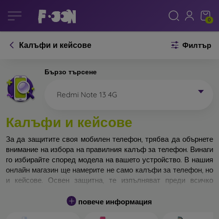
0
Калъфи и кейсове
Филтър
Бързо търсене
Redmi Note 13 4G
Калъфи и кейсове
За да защитите своя мобилен телефон, трябва да обърнете
внимание на избора на правилния калъф за телефон. Винаги
го избирайте според модела на вашето устройство. В нашия
онлайн магазин ще намерите не само калъфи за телефон, но
и кейсове. Освен защитна, те изпълняват преди всичко
дизайнерска функция.
повече информация
Кейса за телефон може да бъде наречен и заден капак. Той е
предназначен да защитава задната част на телефона.