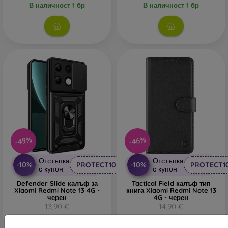
В наличност 1 бр
В наличност 1 бр
-49%
-46%
Отстъпка
Отстъпка
-10%
-10%
PROTECT10
PROTECT1
с купон
с купон
Defender Slide калъф за
Tactical Field калъф тип
Xiaomi Redmi Note 13 4G -
книга Xiaomi Redmi Note 13
черен
4G - черен
13,90 €
14,90 €
7,10 €
8,02 €