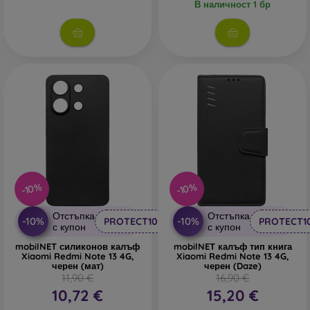
В наличност 1 бр
-10%
-10%
Отстъпка
Отстъпка
-10%
-10%
PROTECT10
PROTECT1
с купон
с купон
mobilNET силиконов калъф
mobilNET калъф тип книга
Xiaomi Redmi Note 13 4G,
Xiaomi Redmi Note 13 4G,
черен (мат)
черен (Daze)
11,90 €
16,90 €
10,72 €
15,20 €