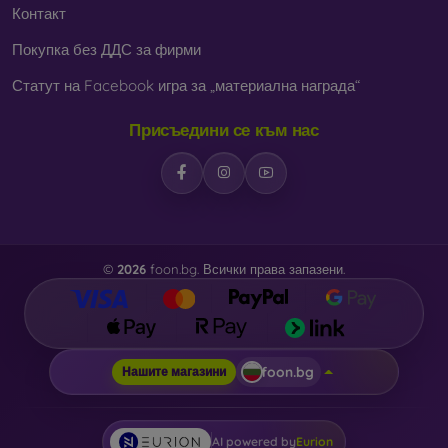
Контакт
Покупка без ДДС за фирми
Статут на Facebook игра за „материална награда“
Присъедини се към нас
©
2026
foon.bg. Всички права запазени.
foon.bg
Нашите магазини
AI powered by
Eurion