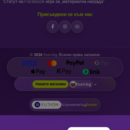
Статут на Facebook игра за „материална награда“
Присъедини се към нас
©
2026
foon.bg. Всички права запазени.
foon.bg
Нашите магазини
AI powered by
Eurion