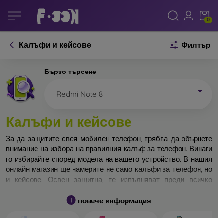
0
Калъфи и кейсове
Филтър
Бързо търсене
Redmi Note 8
Калъфи и кейсове
За да защитите своя мобилен телефон, трябва да обърнете
внимание на избора на правилния калъф за телефон. Винаги
го избирайте според модела на вашето устройство. В нашия
онлайн магазин ще намерите не само калъфи за телефон, но
и кейсове. Освен защитна, те изпълняват преди всичко
дизайнерска функция.
повече информация
Кейса за телефон може да бъде наречен и заден капак. Той е
предназначен да защитава задната част на телефона.