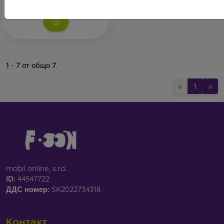
В нашия онлайн магазин
FOON
ще намерите десетки
интересни калъфи за телефони, изработени от различни
материали. Просто изберете този, който е за вас.
1
-
7
от общо
7
.
«
1
»
mobil online, s.r.o.
ID:
44547722
ДДС ​​номер:
SK2022734318
Контакт