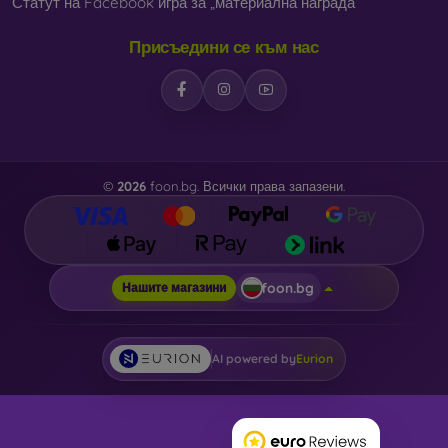
Статут на Facebook игра за „материална награда“
Присъедини се към нас
©
2026
foon.bg. Всички права запазени.
foon.bg
Нашите магазини
AI powered by
Eurion