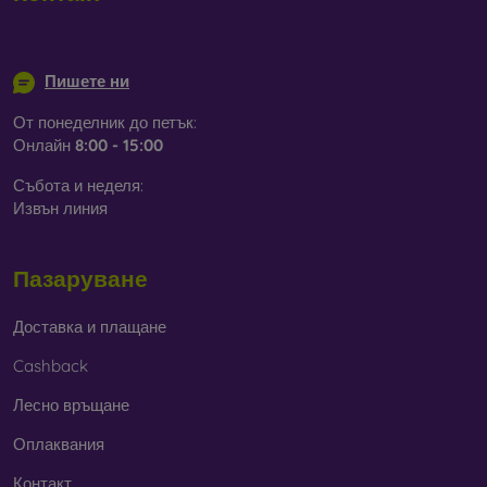
В нашия онлайн магазин
FOON
ще намерите десетки
info@mobilonline.sk
интересни калъфи за телефони, изработени от различни
материали. Просто изберете този, който е за вас.
Пишете ни
От понеделник до петък:
Онлайн
8:00 - 15:00
Събота и неделя:
Извън линия
Пазаруване
Доставка и плащане
Cashback
Лесно връщане
Оплаквания
Контакт