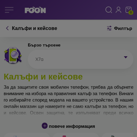
0
Калъфи и кейсове
Филтър
Бързо търсене
X7a
Калъфи и кейсове
За да защитите своя мобилен телефон, трябва да обърнете
внимание на избора на правилния калъф за телефон. Винаги
го избирайте според модела на вашето устройство. В нашия
онлайн магазин ще намерите не само калъфи за телефон, но
и кейсове. Освен защитна, те изпълняват преди всичко
дизайнерска функция.
повече информация
Кейса за телефон може да бъде наречен и заден капак. Той е
предназначен да защитава задната част на телефона.