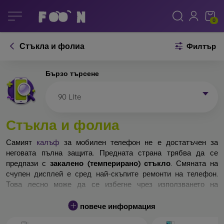
0
Стъкла и фолиа
Филтър
Бързо търсене
90 LIte
Стъкла и фолиа
Самият
калъф
за мобилен телефон не е достатъчен за
неговата пълна защита. Предната страна трябва да се
предпази с
закалено (темперирано) стъкло
. Смяната на
счупен дисплей е сред най-скъпите ремонти на телефон.
Това лесно може да се избегне чрез използването на
обикновено
защитно стъкло
.
повече информация
Неразбиваемо стъкло за телефон не съществува, но при
падане дисплеят в повечето случаи остава невредим.