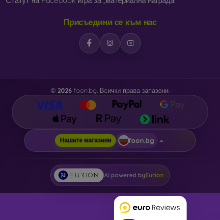
Статут на Facebook игра за „материална награда“
Присъедини се към нас
©
2026
foon.bg. Всички права запазени.
foon.bg
Нашите магазини
AI powered by
Eurion