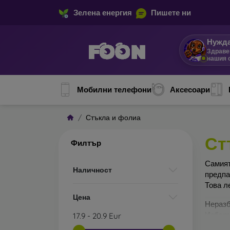
Зелена енергия
Пишете ни
Нужда
Здраве
нашия 
Мобилни телефони
Аксесоари
Стъкла и фолиа
Ст
Филтър
Сами
Наличност
предп
Това л
Цена
Неразб
Изборъ
17.9
-
20.9
Eur
по-доб