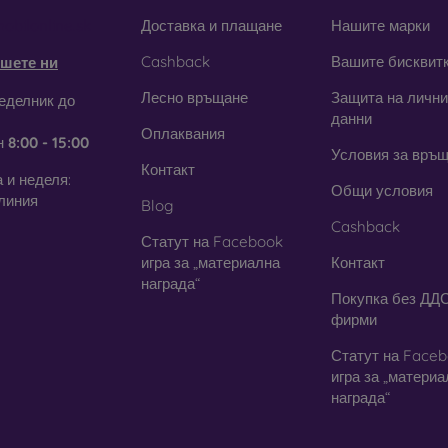
obilonline.sk
Доставка и плащане
Нашите марки
Cashback
Вашите бисквит
шете ни
щитни фолиа за мобилен телеф
Лесно връщане
Защита на лични
еделник до
данни
Оплаквания
закалени стъкла, можете да използвате и
защитно фолио
. В дн
н
8:00 - 15:00
Условия за връ
га толкова висока степен на защита като стъклото. Използва с
Контакт
янето на стъкло е по-трудно. Благодарение на тънкия си пр
 и неделя:
Общи условия
. В съчетание със защитен калъф осигурява достатъчно добро н
линия
Blog
Cashback
симо дали изберете фолио или някой от видовете защитни 
Статут на Facebook
 на вашия смартфон
. В нашия онлайн магазин
FOON
ще наме
игра за „материална
Контакт
 за мобилни телефони.
награда“
Покупка без ДДС
фирми
Статут на Face
игра за „матери
награда“