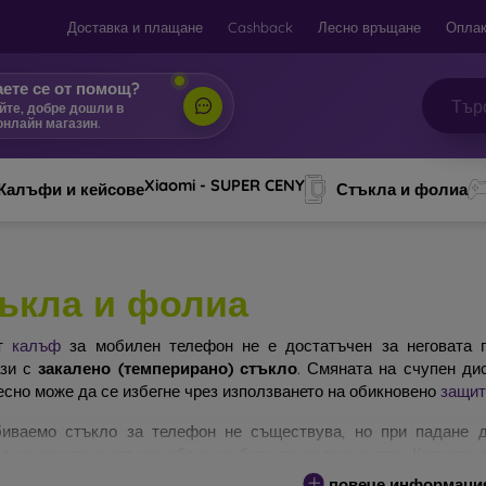
Доставка и плащане
Cashback
Лесно връщане
Оплак
ете се от помощ?
йте, добре дошли в
онлайн магазин.
|
Xiaomi - SUPER CENY
Калъфи и кейсове
Стъкла и фолиа
ъкла и фолиа
ят
калъф
за мобилен телефон не е достатъчен за неговата п
ази с
закалено (темперирано) стъкло
. Смяната на счупен ди
есно може да се избегне чрез използването на обикновено
защит
иваемо стъкло за телефон не съществува, но при падане д
т на закалено стъкло обаче не бива да се подценява. Колкото 
ра ще бъде защитата му. На пазара съществуват няколко вида 
повече информаци