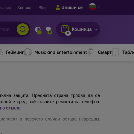
Впиши се
вания
Контакт
Blog
Кошница
0
0
0
Гейминг
Music and Entertainment
Смарт
Табл
ълна защита. Предната страна трябва да се
сплей е сред най-скъпите ремонти на телефон.
но стъкло
.
исплеят в повечето случаи остава невредим.
по-качествено и издръжливо е стъклото, толкова
защитни стъкла за мобилни телефони. На какво
я