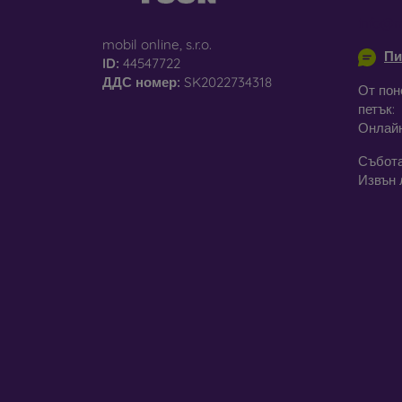
info@m
mobil online, s.r.o.
Пи
ID:
44547722
За
ДДС ​​номер:
SK2022734318
От пон
петък:
Освен 
Онлай
предла
постав
Събота
калъфи
Извън 
Незави
модел
стъкла