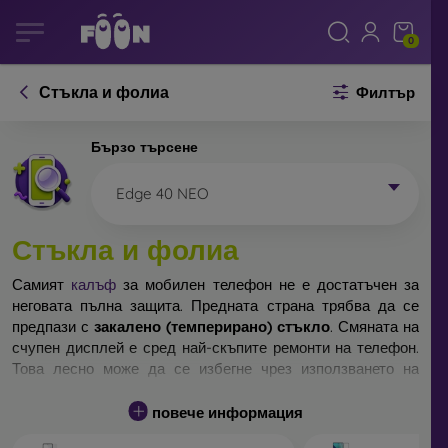
0
Стъкла и фолиа
Филтър
Бързо търсене
Edge 40 NEO
Стъкла и фолиа
Самият
калъф
за мобилен телефон не е достатъчен за
неговата пълна защита. Предната страна трябва да се
предпази с
закалено (темперирано) стъкло
. Смяната на
счупен дисплей е сред най-скъпите ремонти на телефон.
Това лесно може да се избегне чрез използването на
обикновено
защитно стъкло
.
повече информация
Неразбиваемо стъкло за телефон не съществува, но при
падане дисплеят в повечето случаи остава невредим.