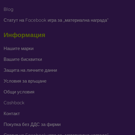
Независимо дали изберете фолио или някой от видовете
защитни стъкла, винаги избирайте
според конкретния
Blog
модел на вашия смартфон
. В нашия онлайн магазин
FOON
ще намерите
богат избор
от различни фолиа и
Статут на Facebook игра за „материална награда“
закалени стъкла за мобилни телефони.
Информация
Нашите марки
Вашите бисквитки
Защита на личните данни
Условия за връщане
Общи условия
Cashback
Контакт
Покупка без ДДС за фирми