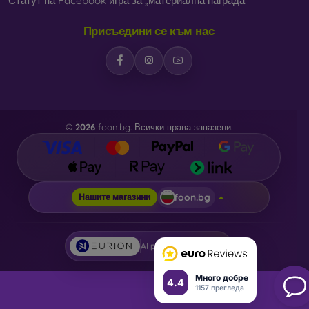
Статут на Facebook игра за „материална награда“
Присъедини се към нас
©
2026
foon.bg. Всички права запазени.
foon.bg
Нашите магазини
AI powered by
Eurion
Много добре
4.4
1157 прегледа