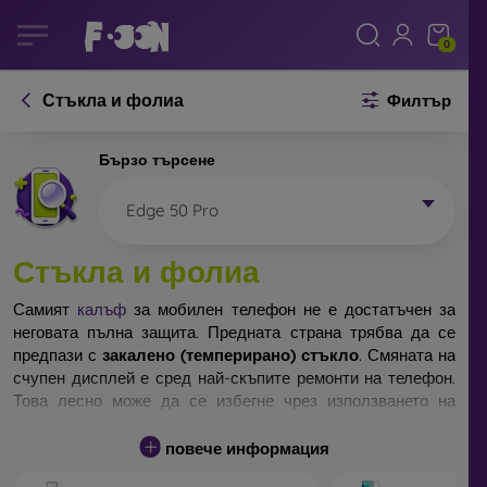
0
Стъкла и фолиа
Филтър
Бързо търсене
Edge 50 Pro
Стъкла и фолиа
Самият
калъф
за мобилен телефон не е достатъчен за
неговата пълна защита. Предната страна трябва да се
предпази с
закалено (темперирано) стъкло
. Смяната на
счупен дисплей е сред най-скъпите ремонти на телефон.
Това лесно може да се избегне чрез използването на
обикновено
защитно стъкло
.
повече информация
Неразбиваемо стъкло за телефон не съществува, но при
падане дисплеят в повечето случаи остава невредим.