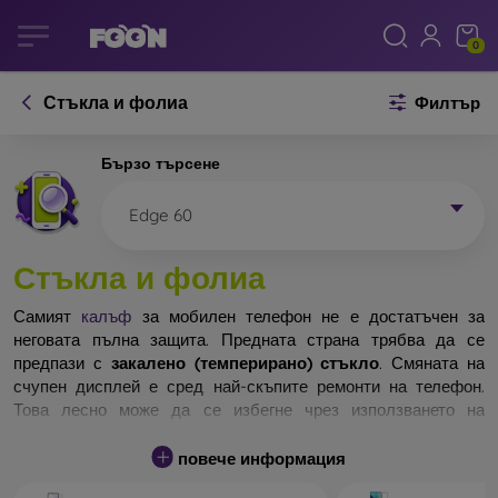
0
Стъкла и фолиа
Филтър
Бързо търсене
Edge 60
Стъкла и фолиа
Самият
калъф
за мобилен телефон не е достатъчен за
неговата пълна защита. Предната страна трябва да се
предпази с
закалено (темперирано) стъкло
. Смяната на
счупен дисплей е сред най-скъпите ремонти на телефон.
Това лесно може да се избегне чрез използването на
обикновено
защитно стъкло
.
повече информация
Неразбиваемо стъкло за телефон не съществува, но при
падане дисплеят в повечето случаи остава невредим.