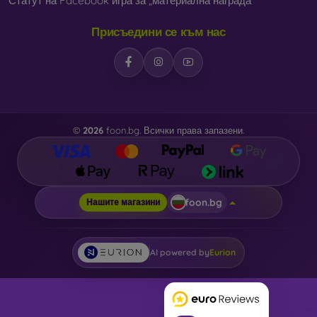
Статут на Facebook игра за „материална награда“
Присъедини се към нас
©
2026
foon.bg. Всички права запазени.
foon.bg
Нашите магазини
AI powered by
Eurion