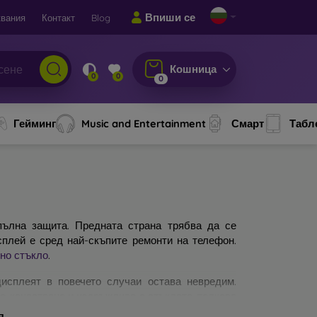
Впиши се
вания
Контакт
Blog
Кошница
0
0
0
Гейминг
Music and Entertainment
Смарт
Табл
ълна защита. Предната страна трябва да се
сплей е сред най-скъпите ремонти на телефон.
но стъкло
.
исплеят в повечето случаи остава невредим.
по-качествено и издръжливо е стъклото, толкова
защитни стъкла за мобилни телефони. На какво
я