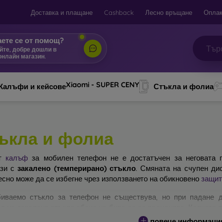
Доставка и плащане
Cashback
Лесно връщане
Оплак
ете се от помощ?
йте, добре дошли в
онлайн магазин.
|
Xiaomi - SUPER CENY
Калъфи и кейсове
Стъкла и фолиа
ъкла и фолиа
ят
калъф
за мобилен телефон не е достатъчен за неговата п
ази с
закалено (темперирано) стъкло
. Смяната на счупен ди
есно може да се избегне чрез използването на обикновено
защит
иваемо стъкло за телефон не съществува, но при падане д
т на закалено стъкло обаче не бива да се подценява. Колкото 
ра ще бъде защитата му. На пазара съществуват няколко вида 
повече информаци