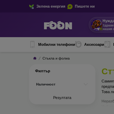
Зелена енергия
Пишете ни
Нужда
Здраве
нашия 
Мобилни телефони
Аксесоари
Стъкла и фолиа
Ст
Филтър
Сами
Наличност
предп
Това л
Резултата
Неразб
Изборъ
по-доб