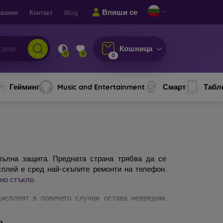
Впиши се
вания
Контакт
Blog
Кошница
0
0
0
Гейминг
Music and Entertainment
Смарт
Табл
ълна защита. Предната страна трябва да се
сплей е сред най-скъпите ремонти на телефон.
но стъкло
.
исплеят в повечето случаи остава невредим.
по-качествено и издръжливо е стъклото, толкова
защитни стъкла за мобилни телефони. На какво
я