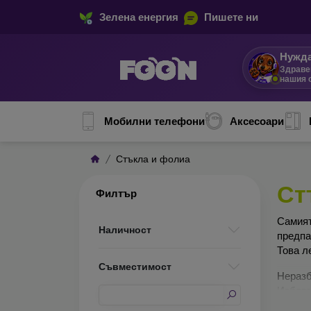
Зелена енергия
Пишете ни
Нужда
Здраве
нашия 
Мобилни телефони
Аксесоари
Стъкла и фолиа
Ст
Филтър
Сами
Наличност
предп
Това л
Съвместимост
Неразб
Изборъ
по-доб