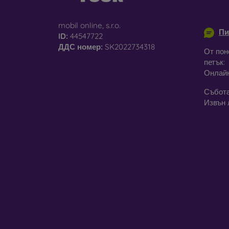
info@m
mobil online, s.r.o.
Пи
ID:
44547722
За
ДДС ​​номер:
SK2022734318
От пон
петък:
Освен 
Онлай
предла
постав
Събота
калъфи
Извън 
Незави
модел
стъкла