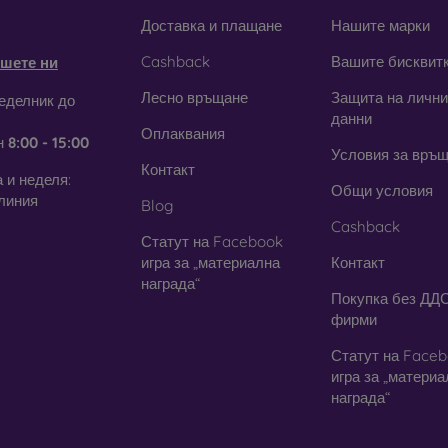
obilonline.sk
Доставка и плащане
Нашите марки
Cashback
Вашите бисквит
шете ни
щитни фолиа за мобилен телеф
Лесно връщане
Защита на лични
еделник до
данни
Оплаквания
закалени стъкла, можете да използвате и
защитно фолио
. В дн
н
8:00 - 15:00
Условия за връ
га толкова висока степен на защита като стъклото. Използва с
Контакт
янето на стъкло е по-трудно. Благодарение на тънкия си пр
 и неделя:
Общи условия
. В съчетание със защитен калъф осигурява достатъчно добро н
линия
Blog
Cashback
симо дали изберете фолио или някой от видовете защитни 
Статут на Facebook
 на вашия смартфон
. В нашия онлайн магазин
FOON
ще наме
игра за „материална
Контакт
 за мобилни телефони.
награда“
Покупка без ДДС
фирми
Статут на Face
игра за „матери
награда“