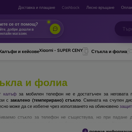
Доставка и плащане
Cashback
Лесно връщане
Оплак
ете се от помощ?
йте, добре дошли в
онлайн магазин.
|
Xiaomi - SUPER CENY
Калъфи и кейсове
Стъкла и фолиа
ъкла и фолиа
ят
калъф
за мобилен телефон не е достатъчен за неговата п
ази с
закалено (темперирано) стъкло
. Смяната на счупен ди
есно може да се избегне чрез използването на обикновено
защит
иваемо стъкло за телефон не съществува, но при падане д
т на закалено стъкло обаче не бива да се подценява. Колкото 
ра ще бъде защитата му. На пазара съществуват няколко вида 
повече информаци