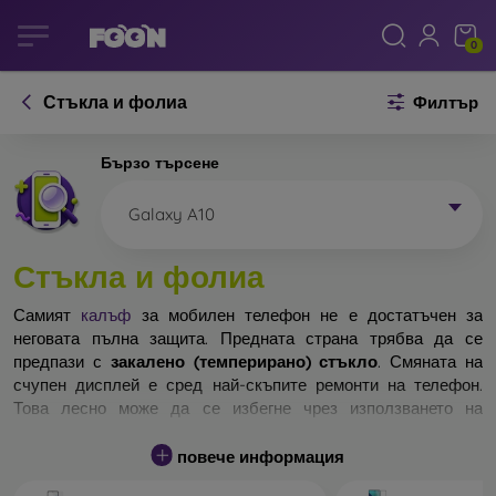
0
Стъкла и фолиа
Филтър
Бързо търсене
Galaxy A10
Стъкла и фолиа
Самият
калъф
за мобилен телефон не е достатъчен за
неговата пълна защита. Предната страна трябва да се
предпази с
закалено (темперирано) стъкло
. Смяната на
счупен дисплей е сред най-скъпите ремонти на телефон.
Това лесно може да се избегне чрез използването на
обикновено
защитно стъкло
.
повече информация
Неразбиваемо стъкло за телефон не съществува, но при
падане дисплеят в повечето случаи остава невредим.