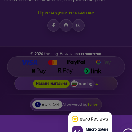
Присъедини се към нас
©
2026
foon.bg. Всички права запазени.
foon.bg
Нашите магазини
AI powered by
Eurion
Много добре
4.4