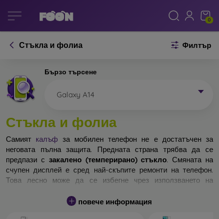
0
Стъкла и фолиа
Филтър
Бързо търсене
Galaxy A14
Стъкла и фолиа
Самият
калъф
за мобилен телефон не е достатъчен за
неговата пълна защита. Предната страна трябва да се
предпази с
закалено (темперирано) стъкло
. Смяната на
счупен дисплей е сред най-скъпите ремонти на телефон.
Това лесно може да се избегне чрез използването на
обикновено
защитно стъкло
.
повече информация
Неразбиваемо стъкло за телефон не съществува, но при
падане дисплеят в повечето случаи остава невредим.