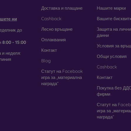
obilonline.sk
Доставка и плащане
Нашите марки
Cashback
Вашите бисквит
шете ни
Лесно връщане
Защита на лични
еделник до
данни
Оплаквания
н
8:00 - 15:00
Условия за връ
Контакт
 и неделя:
Общи условия
линия
Blog
Cashback
Статут на Facebook
игра за „материална
Контакт
награда“
Покупка без ДДС
фирми
Статут на Face
игра за „матери
награда“