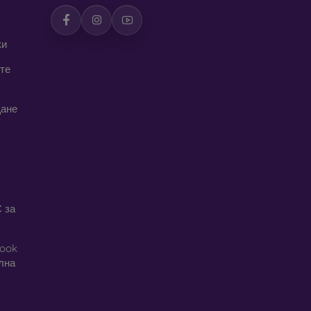
ки
те
щане
 за
book
ална