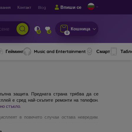
Впиши се
вания
Контакт
Blog
Кошница
0
0
0
Гейминг
Music and Entertainment
Смарт
Табл
ълна защита. Предната страна трябва да се
сплей е сред най-скъпите ремонти на телефон.
но стъкло
.
исплеят в повечето случаи остава невредим.
по-качествено и издръжливо е стъклото, толкова
защитни стъкла за мобилни телефони. На какво
я