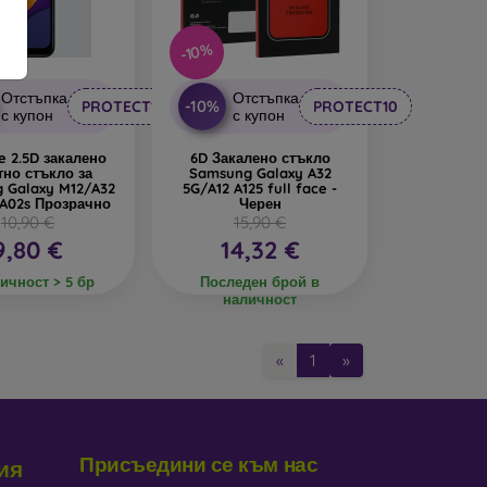
-10%
он
Отстъпка
Отстъпка
-10%
PROTECT10
PROTECT10
с купон
с купон
ешно време то не е толкова популярно, защото не
e 2.5D закалено
6D Закалено стъкло
е основно при дисплеи с извити ръбове, където
тно стъкло за
Samsung Galaxy A32
 Galaxy M12/A32
5G/A12 A125 full face -
офил може да се комбинира с всякакви видове
A02s Прозрачно
Черен
иво на защита.
10,90 €
15,90 €
9,80 €
14,32 €
стъкла, винаги избирайте
според конкретния
рите
богат избор
от различни фолиа и закалени
ичност > 5 бр
Последен брой в
наличност
«
1
»
Присъедини се към нас
ия