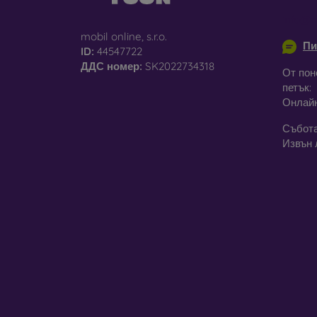
info@m
mobil online, s.r.o.
Пи
ID:
44547722
ДДС ​​номер:
SK2022734318
От пон
петък:
Онлай
Събота
Извън 