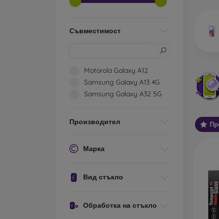
да объ
Ка
Съвместимост
съ
Класи
Motorola Galaxy A12
защитн
Samsung Galaxy A13 4G
прилеп
Samsung Galaxy A32 5G
телефо
Защит
Производител
плоски
Пр
се в д
използ
Марка
Защит
е, че 
Вид стъкло
по-деб
капак,
Обработка на стъкло
Защитн