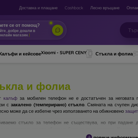
Доставка и плащане
Cashback
Лесно връщане
Оплак
ете се от помощ?
йте, добре дошли в
онлайн магазин.
|
Xiaomi - SUPER CENY
Калъфи и кейсове
Стъкла и фолиа
ъкла и фолиа
ят
калъф
за мобилен телефон не е достатъчен за неговата п
ази с
закалено (темперирано) стъкло
. Смяната на счупен ди
есно може да се избегне чрез използването на обикновено
защит
иваемо стъкло за телефон не съществува, но при падане д
т на закалено стъкло обаче не бива да се подценява. Колкото 
ра ще бъде защитата му. На пазара съществуват няколко вида 
повече информаци