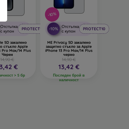
-10%
Отстъпка
Отстъпка
-10%
PROTECT10
PROTECT10
с купон
с купон
Me 5D закалено
ME Privacy 5D закалено
о стъкло Apple
защитно стъкло за Apple
3 Pro Max/14 Plus
iPhone 13 Pro Max/14 Plus
Черен
черно
14,90 €
14,90 €
3,42 €
13,42 €
ичност > 5 бр
Последен брой в
наличност