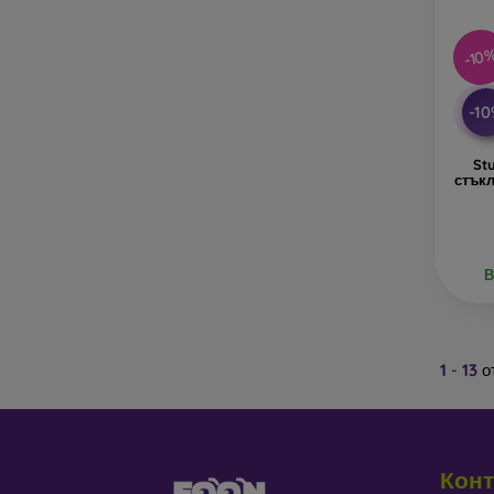
-10
-1
St
стъкл
В
1
-
13
о
Конт