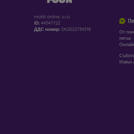
info@m
mobil online, s.r.o.
Пи
ID:
44547722
ДДС ​​номер:
SK2022734318
От пон
петък:
Онлай
Събота
Извън 