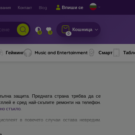
Впиши се
вания
Контакт
Blog
Кошница
0
0
0
Гейминг
Music and Entertainment
Смарт
Табл
ълна защита. Предната страна трябва да се
сплей е сред най-скъпите ремонти на телефон.
но стъкло
.
исплеят в повечето случаи остава невредим.
по-качествено и издръжливо е стъклото, толкова
защитни стъкла за мобилни телефони. На какво
я