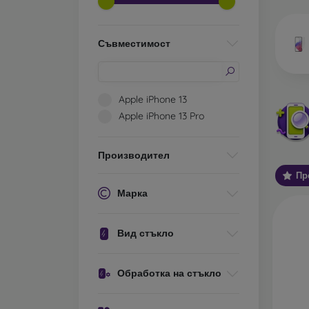
да объ
Ка
Съвместимост
съ
Класи
Apple iPhone 13
защитн
Apple iPhone 13 Pro
прилеп
телефо
Производител
Защит
плоски
Пр
се в д
Марка
използ
Защит
Вид стъкло
е, че 
по-деб
капак,
Обработка на стъкло
Защитн