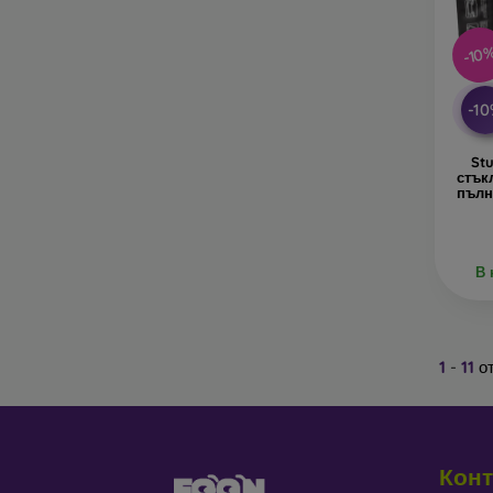
-10
-1
St
стък
пълн
В 
1
-
11
о
Конт