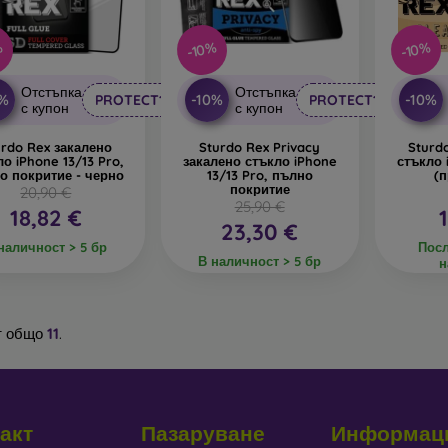
%
-10%
-10%
Отстъпка
Отстъпка
0%
-10%
-10%
PROTECT10
PROTECT10
с купон
с купон
urdo Rex закалено
Sturdo Rex Privacy
Sturd
ло iPhone 13/13 Pro,
закалено стъкло iPhone
стъкло 
о покритие - черно
13/13 Pro, пълно
(
покритие
20,90 €
25,90 €
18,82 €
23,30 €
наличност > 5 бр
Посл
В наличност > 5 бр
н
т общо
11
.
акт
Пазаруване
Информац