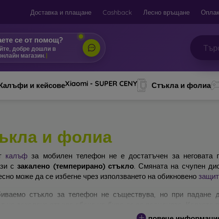
Доставка и плащане
Cashback
Лесно връщане
Оплак
ете се от помощ?
йте, добре дошли в
онлайн магазин.
|
Xiaomi - SUPER CENY
Калъфи и кейсове
Стъкла и фолиа
ъкла и фолиа
ят
калъф
за мобилен телефон не е достатъчен за неговата п
ази с
закалено (темперирано) стъкло
. Смяната на счупен ди
есно може да се избегне чрез използването на обикновено
защит
иваемо стъкло за телефон не съществува, но при падане д
т на закалено стъкло обаче не бива да се подценява. Колкото 
ра ще бъде защитата му. На пазара съществуват няколко вида 
повече информаци