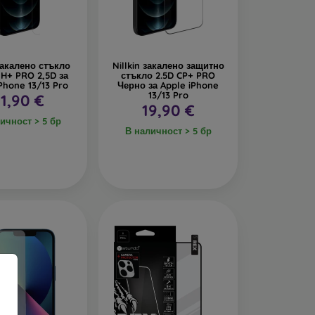
т удари.
то прави дисплея невидим под определен ъгъл.
 закалено стъкло
Nillkin закалено защитно
амалява количеството на синята светлина,
H+ PRO 2,5D за
стъкло 2.5D CP+ PRO
Phone 13/13 Pro
Черно за Apple iPhone
13/13 Pro
1,90 €
19,90 €
ичност > 5 бр
В наличност > 5 бр
при избора на защитно
ежду 0,2 и 0,4 мм. Върху отделните модели е
ение е
9H
. Закаленото стъкло така издържа на
изберете такова с
олеофобно покритие
. Това е
ечатъци и петна, и се почиства лесно.