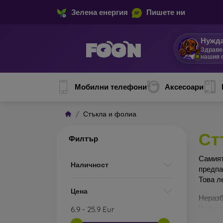
Зелена енергия
Пишете ни
Нужда
Здраве
нашия 
Мобилни телефони
Аксесоари
Стъкла и фолиа
Ст
Филтър
Сами
Наличност
предп
Това л
Цена
Неразб
Изборъ
6.9
-
25.9
Eur
по-доб