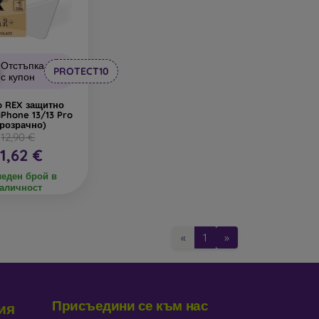
Отстъпка
PROTECT10
с купон
o REX защитно
iPhone 13/13 Pro
прозрачно)
12,90 €
11,62 €
еден брой в
аличност
«
1
»
Присъедини се към нас
ия