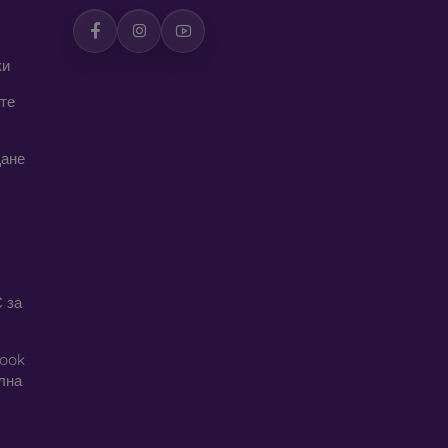
ки
те
щане
 за
book
ална