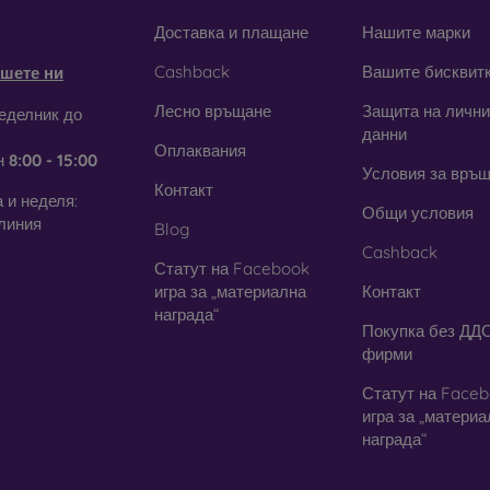
obilonline.sk
Доставка и плащане
Нашите марки
Cashback
Вашите бисквит
шете ни
Лесно връщане
Защита на лични
еделник до
данни
Оплаквания
н
8:00 - 15:00
Условия за връ
Контакт
 и неделя:
Общи условия
линия
Blog
Cashback
Статут на Facebook
игра за „материална
Контакт
награда“
Покупка без ДДС
фирми
Статут на Face
игра за „матери
награда“