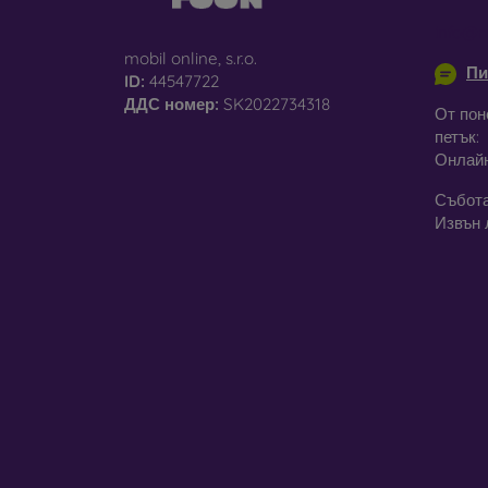
info@m
mobil online, s.r.o.
Пи
ID:
44547722
ДДС ​​номер:
SK2022734318
От пон
петък:
Онлай
Събота
Извън 