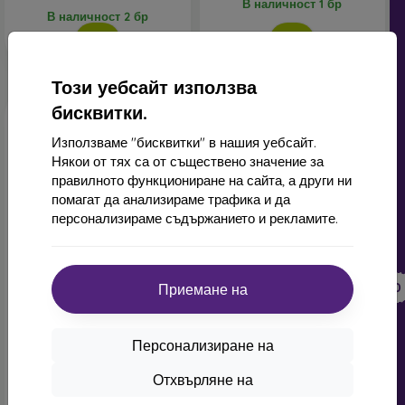
В наличност 1 бр
В наличност 2 бр
Този уебсайт използва
бисквитки.
Използваме "бисквитки" в нашия уебсайт.
Някои от тях са от съществено значение за
правилното функциониране на сайта, а други ни
помагат да анализираме трафика и да
персонализираме съдържанието и рекламите.
-10%
-10%
Отстъпка
Отстъпка
-10%
-10%
PROTECT10
PROTECT10
Приемане на
с купон
с купон
Пълно покритие закалено
Sturdo Rex Privacy
стъкло за iPhone 14,
закалено стъкло iPhone
Персонализиране на
Sturdo Rex - Черен
14, пълно покритие
20,90 €
25,90 €
Отхвърляне на
18,82 €
23,30 €