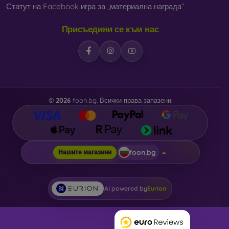
Статут на Facebook игра за „материална награда“
Присъедини се към нас
©
2026
foon.bg. Всички права запазени.
foon.bg
Нашите магазини
AI powered by
Eurion