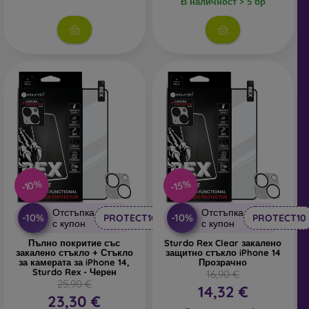
Независимо дали изберете фолио или някой от видовете
В наличност > 5 бр
защитни стъкла, винаги избирайте
според конкретния
модел на вашия смартфон
. В нашия онлайн магазин
FOON
ще намерите
богат избор
от различни фолиа и
закалени стъкла за мобилни телефони.
-10%
-15%
Отстъпка
Отстъпка
-10%
-10%
PROTECT10
PROTECT10
с купон
с купон
Пълно покритие със
Sturdo Rex Clear закалено
закалено стъкло + Стъкло
защитно стъкло iPhone 14
за камерата за iPhone 14,
Прозрачно
Sturdo Rex - Черен
16,90 €
25,90 €
14,32 €
23,30 €