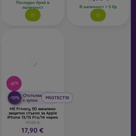
Последен брой в
В наличност > 5 бр
наличност
-10%
Отстъпка
-10%
PROTECT10
с купон
ME Privacy 5D закалено
защитно стъкло за Apple
iPhone 13/13 Pro/14 черно
19,90 €
17,90 €