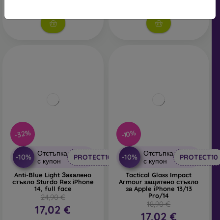
В наличност > 5 бр
В наличност > 5 бр
-32%
-10%
Отстъпка
Отстъпка
-10%
-10%
PROTECT10
PROTECT10
с купон
с купон
Anti-Blue Light Закалено
Tactical Glass Impact
стъкло Sturdo Rex iPhone
Armour защитено стъкло
14, full face
за Apple iPhone 13/13
Pro/14
24,90 €
18,90 €
17,02 €
17,02 €