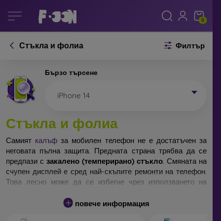
0
Стъкла и фолиа
Филтър
Бързо търсене
iPhone 14
Стъкла и фолиа
Самият
калъф
за мобилен телефон не е достатъчен за
неговата пълна защита. Предната страна трябва да се
предпази с
закалено (темперирано) стъкло
. Смяната на
счупен дисплей е сред най-скъпите ремонти на телефон.
Това лесно може да се избегне чрез използването на
обикновено
защитно стъкло
.
повече информация
Неразбиваемо стъкло за телефон не съществува, но при
падане дисплеят в повечето случаи остава невредим.