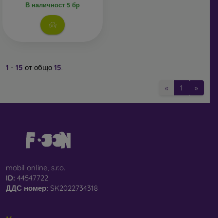
В наличност 5 бр
1
-
15
от общо
15
.
«
1
»
mobil online, s.r.o.
ID:
44547722
ДДС ​​номер:
SK2022734318