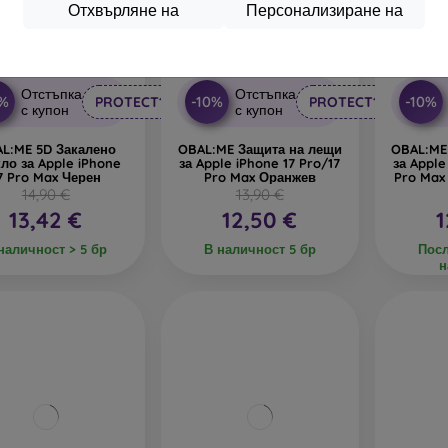
Отхвърляне на
Персонализиране на
%
-10%
-10%
Отстъпка
Отстъпка
0%
-10%
-10%
PROTECT10
PROTECT10
с купон
с купон
L:ME 5D Закалено
OBAL:ME Защита на лещи
OBAL:ME
ло за Apple iPhone
за Apple iPhone 17 Pro/17
за Apple
7 Pro Max Черен
Pro Max Оранжев
Pro Max
14,90 €
13,90 €
13,42 €
12,50 €
1
наличност > 5 бр
В наличност 5 бр
Посл
н