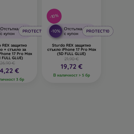
-10%
Отстъпка
Отстъпка
-10%
PROTECT10
PROTECT10
с купон
с купон
o REX защитно
Sturdo REX защитно
о + стъкло за
стъкло iPhone 17 Pro Max
Phone 17 Pro Max
(5D FULL GLUE)
1 FULL GLUE)
21,90 €
26,90 €
19,72 €
4,22 €
В наличност > 5 бр
личност 3 бр