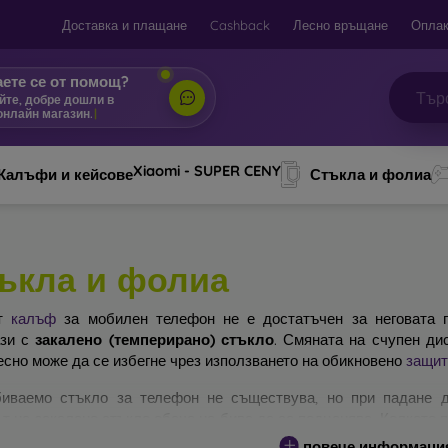
Доставка и плащане
Cashback
Лесно връщане
Оплак
ете се от помощ?
йте, добре дошли в
онлайн маг
|
Xiaomi - SUPER CENY
Калъфи и кейсове
Стъкла и фолиа
ъкла и фолиа
ят
калъф
за мобилен телефон не е достатъчен за неговата п
ази с
закалено (темперирано) стъкло
. Смяната на счупен ди
есно може да се избегне чрез използването на обикновено
защит
иваемо стъкло за телефон не съществува, но при падане д
т на закалено стъкло обаче не бива да се подценява. Колкото 
ра ще бъде защитата му. На пазара съществуват няколко вида 
повече информаци