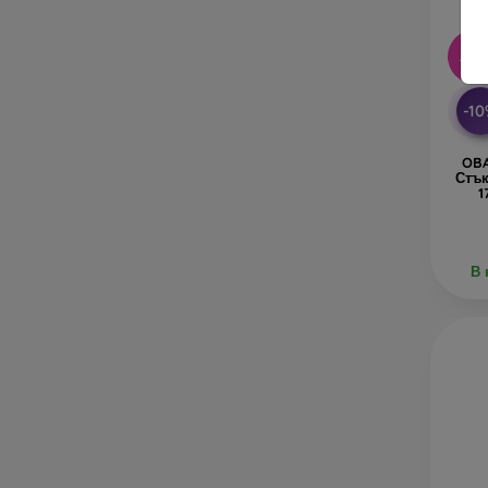
-10
-1
OBA
Стък
1
В 