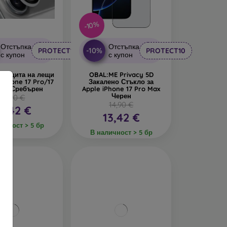
-10%
Отстъпка
Отстъпка
-10%
PROTECT10
PROTECT10
с купон
с купон
 Защита на лещи
OBAL:ME Privacy 5D
 iPhone 17 Pro/17
Закалено Стъкло за
Max Сребърен
Apple iPhone 17 Pro Max
Черен
14,90 €
14,90 €
3,42 €
13,42 €
ичност > 5 бр
В наличност > 5 бр