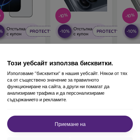
%
-10%
-10%
Отстъпка
Отстъпка
0%
-10%
-10%
PROTECT10
PROTECT10
с купон
с купон
ical Glass Shield 5D
OBAL:ME Защита на лещи
OBAL:ME
о за Apple iPhone 17
за Apple iPhone 17 Pro/17
за Apple
Pro Max Black
Pro Max Indigo
Pro 
14,90 €
14,90 €
Този уебсайт използва бисквитки.
13,42 €
13,42 €
1
Използваме "бисквитки" в нашия уебсайт. Някои от тях
наличност > 5 бр
В наличност > 5 бр
В нал
са от съществено значение за правилното
функциониране на сайта, а други ни помагат да
анализираме трафика и да персонализираме
съдържанието и рекламите.
Приемане на