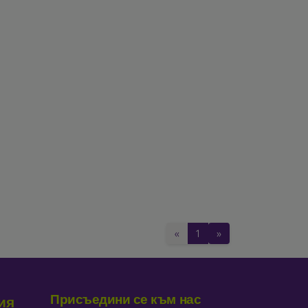
«
1
»
Присъедини се към нас
ия