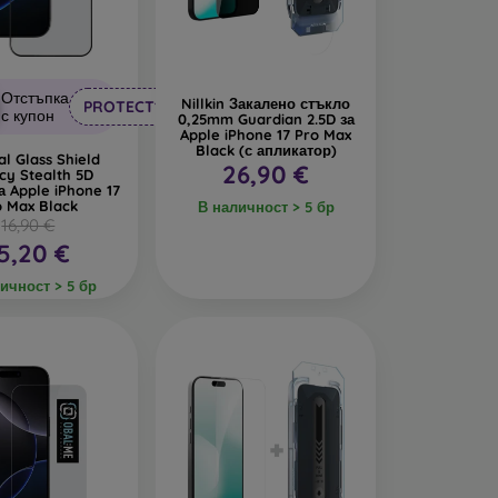
т удари.
то прави дисплея невидим под определен ъгъл.
Отстъпка
Nillkin Закалено стъкло
PROTECT10
амалява количеството на синята светлина,
с купон
0,25mm Guardian 2.5D за
Apple iPhone 17 Pro Max
Black (с апликатор)
al Glass Shield
26,90 €
cy Stealth 5D
а Apple iPhone 17
o Max Black
В наличност > 5 бр
16,90 €
при избора на защитно
5,20 €
ичност > 5 бр
ежду 0,2 и 0,4 мм. Върху отделните модели е
ение е
9H
. Закаленото стъкло така издържа на
изберете такова с
олеофобно покритие
. Това е
ечатъци и петна, и се почиства лесно.