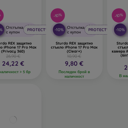
%
-10%
-10%
Отстъпка
Отстъпка
0%
-10%
-10%
PROTECT10
PROTECT10
с купон
с купон
urdo REX защитно
Sturdo REX защитно
Sturd
о iPhone 17 Pro Max
стъкло iPhone 17 Pro Max
стъкл
(Privacy 360)
(Clear+)
камера i
(6in
26,90 €
10,90 €
24,22 €
9,80 €
2
наличност > 5 бр
Последен брой в
В на
наличност