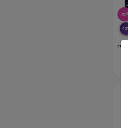
-10
-1
Tact
стъкл
В 