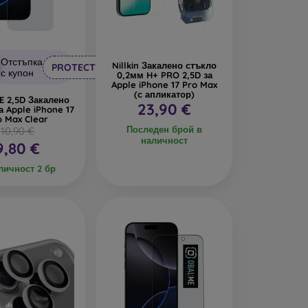
он
Отстъпка
Nillkin Закалено стъкло
PROTECT10
с купон
0,2мм H+ PRO 2,5D за
Apple iPhone 17 Pro Max
ешно време то не е толкова популярно, защото не
(с апликатор)
E 2,5D Закалено
23,90 €
е основно при дисплеи с извити ръбове, където
а Apple iPhone 17
o Max Clear
офил може да се комбинира с всякакви видове
Последен брой в
10,90 €
иво на защита.
наличност
9,80 €
стъкла, винаги избирайте
според конкретния
личност 2 бр
рите
богат избор
от различни фолиа и закалени