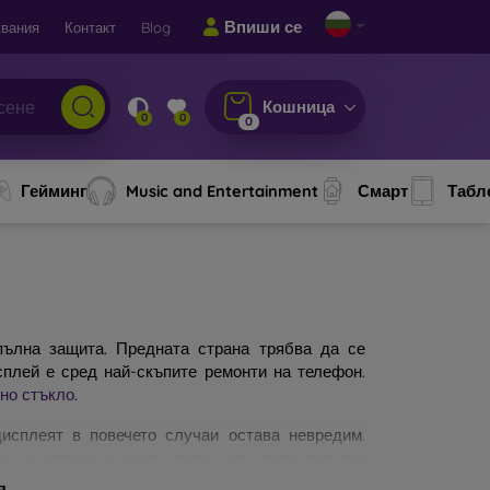
Впиши се
вания
Контакт
Blog
Кошница
0
0
0
Гейминг
Music and Entertainment
Смарт
Табл
ълна защита. Предната страна трябва да се
сплей е сред най-скъпите ремонти на телефон.
но стъкло
.
исплеят в повечето случаи остава невредим.
по-качествено и издръжливо е стъклото, толкова
защитни стъкла за мобилни телефони. На какво
я