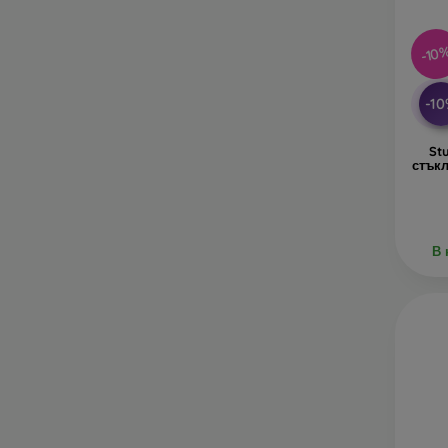
-10
-1
St
стъкл
В 