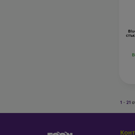
Blu
стък
В
1
-
21
о
Конт