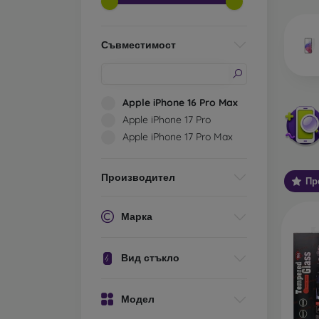
да объ
Ка
Съвместимост
съ
Класи
Apple iPhone 16 Pro Max
защитн
Apple iPhone 17 Pro
прилеп
Apple iPhone 17 Pro Max
телефо
Защит
Производител
плоски
Пр
се в д
използ
Марка
Защит
е, че 
Вид стъкло
по-деб
капак,
Модел
Защитн