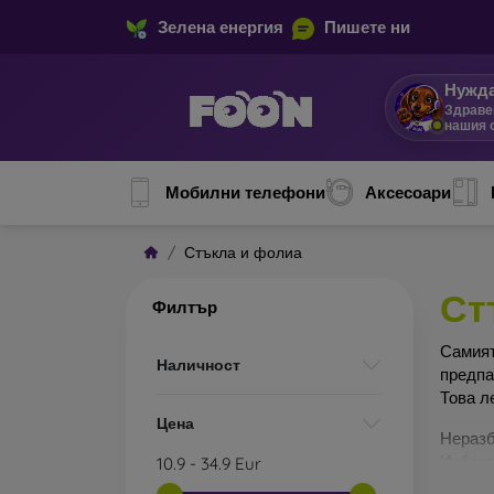
Зелена енергия
Пишете ни
Нужда
Здраве
нашия 
Мобилни телефони
Аксесоари
Стъкла и фолиа
Ст
Филтър
Сами
Наличност
предп
Това л
Цена
Неразб
Изборъ
10.9
-
34.9
Eur
по-доб