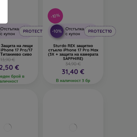
-10%
Отстъпка
Отстъпка
-10%
PROTECT10
PROTECT10
с купон
с купон
 Защита на лещи
Sturdo REX защитно
 iPhone 17 Pro/17
стъкло iPhone 17 Pro Max
 Титаниево сиво
(3X + защита на камерата
SAPPHIRE)
13,90 €
34,90 €
2,50 €
31,40 €
еден брой в
В наличност 3 бр
аличност