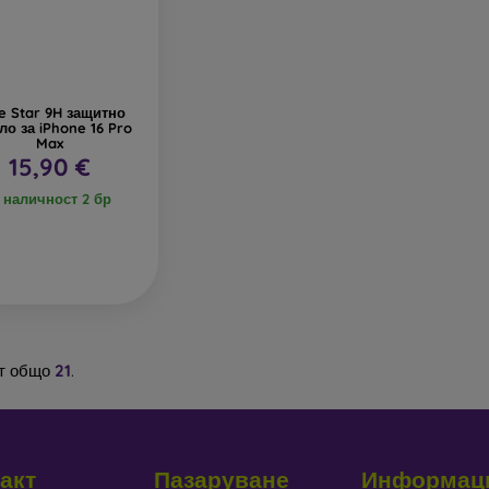
e Star 9H защитно
ло за iPhone 16 Pro
Max
15,90 €
 наличност 2 бр
т общо
21
.
акт
Пазаруване
Информац