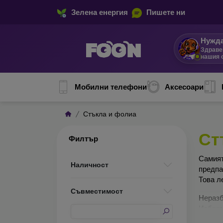
Зелена енергия
Пишете ни
Нужда
Здраве
нашия 
Мобилни телефони
Аксесоари
Стъкла и фолиа
Ст
Филтър
Сами
Наличност
предп
Това л
Съвместимост
Неразб
Изборъ
по-доб