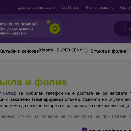
Доставка и плащане
Cashback
Лесно връщане
Оплак
ете се от помощ?
йте, добре дошли в
онлайн магазин.
|
Xiaomi - SUPER CENY
Калъфи и кейсове
Стъкла и фолиа
ъкла и фолиа
ят
калъф
за мобилен телефон не е достатъчен за неговата п
ази с
закалено (темперирано) стъкло
. Смяната на счупен ди
есно може да се избегне чрез използването на обикновено
защит
иваемо стъкло за телефон не съществува, но при падане д
т на закалено стъкло обаче не бива да се подценява. Колкото 
ра ще бъде защитата му. На пазара съществуват няколко вида 
повече информаци