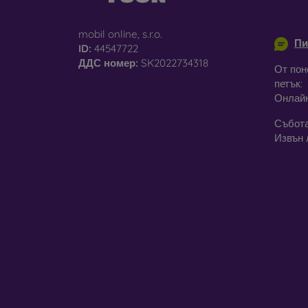
info@m
mobil online, s.r.o.
Пи
ID:
44547722
За
ДДС ​​номер:
SK2022734318
От пон
петък:
Освен 
Онлай
предла
постав
Събота
калъфи
Извън 
Незави
модел
стъкла