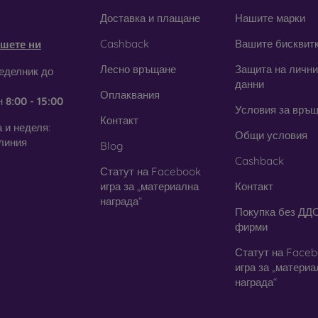
obilonline.sk
Доставка и плащане
Нашите марки
Cashback
Вашите бисквит
шете ни
щитни фолиа за мобилен телеф
Лесно връщане
Защита на лични
еделник до
данни
Оплаквания
закалени стъкла, можете да използвате и
защитно фолио
. В дн
н
8:00 - 15:00
Условия за връ
га толкова висока степен на защита като стъклото. Използва с
Контакт
янето на стъкло е по-трудно. Благодарение на тънкия си пр
 и неделя:
Общи условия
. В съчетание със защитен калъф осигурява достатъчно добро н
линия
Blog
Cashback
симо дали изберете фолио или някой от видовете защитни 
Статут на Facebook
 на вашия смартфон
. В нашия онлайн магазин
FOON
ще наме
игра за „материална
Контакт
 за мобилни телефони.
награда“
Покупка без ДДС
фирми
Статут на Face
игра за „матери
награда“