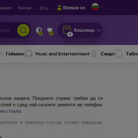
Впиши се
вания
Контакт
Blog
Кошница
0
0
0
Гейминг
Music and Entertainment
Смарт
Табл
ълна защита. Предната страна трябва да се
сплей е сред най-скъпите ремонти на телефон.
но стъкло
.
исплеят в повечето случаи остава невредим.
по-качествено и издръжливо е стъклото, толкова
защитни стъкла за мобилни телефони. На какво
я