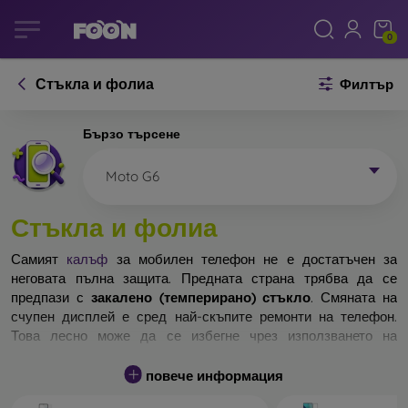
0
Стъкла и фолиа
Филтър
Бързо търсене
Moto G6
Стъкла и фолиа
Самият
калъф
за мобилен телефон не е достатъчен за
неговата пълна защита. Предната страна трябва да се
предпази с
закалено (темперирано) стъкло
. Смяната на
счупен дисплей е сред най-скъпите ремонти на телефон.
Това лесно може да се избегне чрез използването на
обикновено
защитно стъкло
.
повече информация
Неразбиваемо стъкло за телефон не съществува, но при
падане дисплеят в повечето случаи остава невредим.