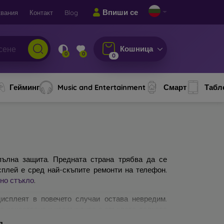
Впиши се
вания
Контакт
Blog
Кошница
0
0
0
Гейминг
Music and Entertainment
Смарт
Табл
ълна защита. Предната страна трябва да се
сплей е сред най-скъпите ремонти на телефон.
но стъкло
.
исплеят в повечето случаи остава невредим.
по-качествено и издръжливо е стъклото, толкова
защитни стъкла за мобилни телефони. На какво
я