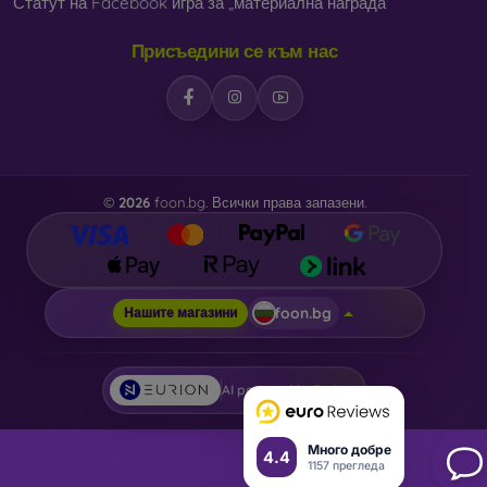
Статут на Facebook игра за „материална награда“
Присъедини се към нас
©
2026
foon.bg. Всички права запазени.
foon.bg
Нашите магазини
AI powered by
Eurion
Много добре
4.4
1157 прегледа