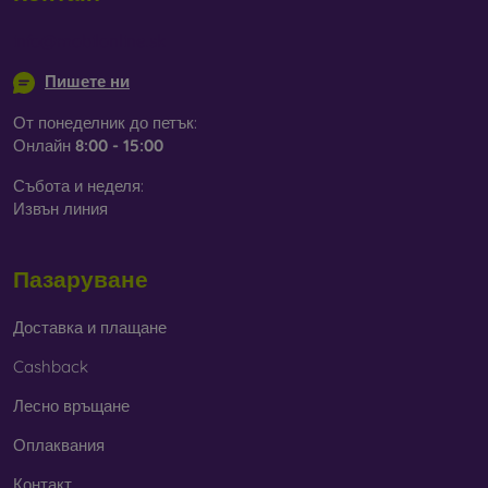
Независимо дали изберете фолио или някой от видовете
защитни стъкла, винаги избирайте
според конкретния
info@mobilonline.sk
модел на вашия смартфон
. В нашия онлайн магазин
FOON
ще намерите
богат избор
от различни фолиа и
Пишете ни
закалени стъкла за мобилни телефони.
От понеделник до петък:
Онлайн
8:00 - 15:00
Събота и неделя:
Извън линия
Пазаруване
Доставка и плащане
Cashback
Лесно връщане
Оплаквания
Контакт