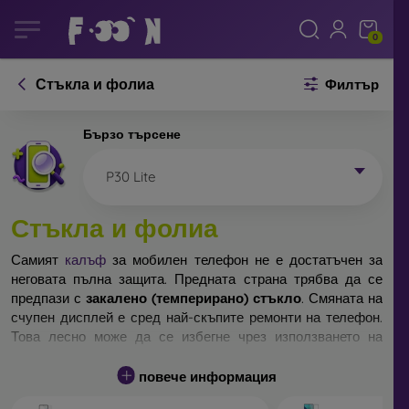
0
Стъкла и фолиа
Филтър
Бързо търсене
P30 Lite
Стъкла и фолиа
Самият
калъф
за мобилен телефон не е достатъчен за
неговата пълна защита. Предната страна трябва да се
предпази с
закалено (темперирано) стъкло
. Смяната на
счупен дисплей е сред най-скъпите ремонти на телефон.
Това лесно може да се избегне чрез използването на
обикновено
защитно стъкло
.
повече информация
Неразбиваемо стъкло за телефон не съществува, но при
падане дисплеят в повечето случаи остава невредим.