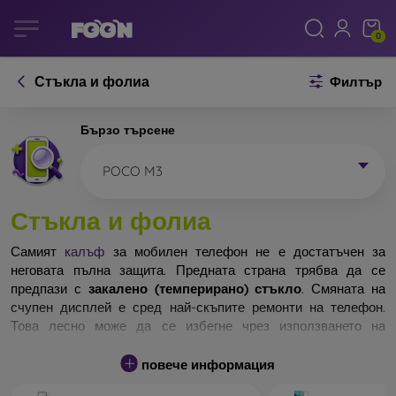
0
Стъкла и фолиа
Филтър
Бързо търсене
POCO M3
Стъкла и фолиа
Самият
калъф
за мобилен телефон не е достатъчен за
неговата пълна защита. Предната страна трябва да се
предпази с
закалено (темперирано) стъкло
. Смяната на
счупен дисплей е сред най-скъпите ремонти на телефон.
Това лесно може да се избегне чрез използването на
обикновено
защитно стъкло
.
повече информация
Неразбиваемо стъкло за телефон не съществува, но при
падане дисплеят в повечето случаи остава невредим.