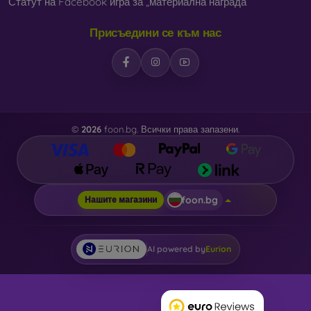
Статут на Facebook игра за „материална награда“
Присъедини се към нас
©
2026
foon.bg. Всички права запазени.
foon.bg
Нашите магазини
AI powered by
Eurion