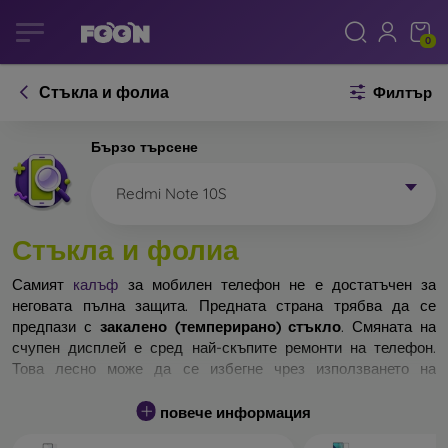
0
Стъкла и фолиа
Филтър
Бързо търсене
Redmi Note 10S
Стъкла и фолиа
Самият
калъф
за мобилен телефон не е достатъчен за
неговата пълна защита. Предната страна трябва да се
предпази с
закалено (темперирано) стъкло
. Смяната на
счупен дисплей е сред най-скъпите ремонти на телефон.
Това лесно може да се избегне чрез използването на
обикновено
защитно стъкло
.
повече информация
Неразбиваемо стъкло за телефон не съществува, но при
падане дисплеят в повечето случаи остава невредим.