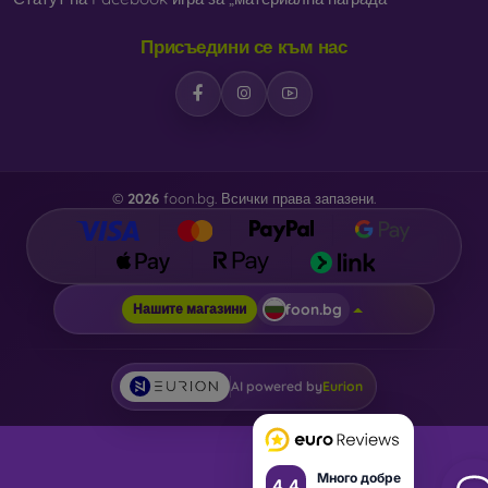
Присъедини се към нас
©
2026
foon.bg. Всички права запазени.
foon.bg
Нашите магазини
AI powered by
Eurion
Много добре
4.4