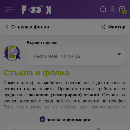
0
Стъкла и фолиа
Филтър
Бързо търсене
Redmi Note 14 Pro+ 5G
Стъкла и фолиа
Самият
калъф
за мобилен телефон не е достатъчен за
неговата пълна защита. Предната страна трябва да се
предпази с
закалено (темперирано) стъкло
. Смяната на
счупен дисплей е сред най-скъпите ремонти на телефон.
Това лесно може да се избегне чрез използването на
обикновено
защитно стъкло
.
повече информация
Неразбиваемо стъкло за телефон не съществува, но при
падане дисплеят в повечето случаи остава невредим.