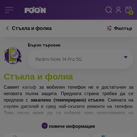
0
Стъкла и фолиа
Филтър
Бързо търсене
Redmi Note 14 Pro 5G
Стъкла и фолиа
Самият
калъф
за мобилен телефон не е достатъчен за
неговата пълна защита. Предната страна трябва да се
предпази с
закалено (темперирано) стъкло
. Смяната на
счупен дисплей е сред най-скъпите ремонти на телефон.
Това лесно може да се избегне чрез използването на
обикновено
защитно стъкло
.
повече информация
Неразбиваемо стъкло за телефон не съществува, но при
падане дисплеят в повечето случаи остава невредим.