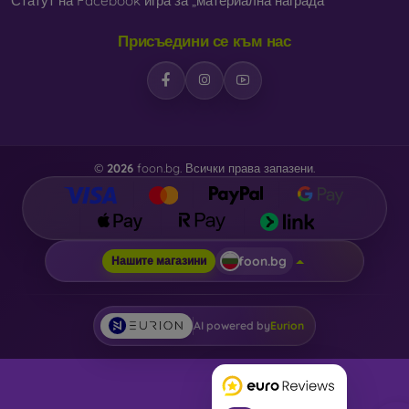
Статут на Facebook игра за „материална награда“
Присъедини се към нас
©
2026
foon.bg. Всички права запазени.
foon.bg
Нашите магазини
AI powered by
Eurion