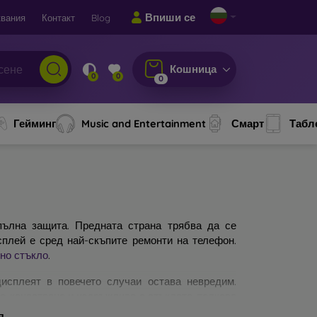
Впиши се
вания
Контакт
Blog
Кошница
0
0
0
Гейминг
Music and Entertainment
Смарт
Табл
ълна защита. Предната страна трябва да се
сплей е сред най-скъпите ремонти на телефон.
но стъкло
.
исплеят в повечето случаи остава невредим.
по-качествено и издръжливо е стъклото, толкова
защитни стъкла за мобилни телефони. На какво
я