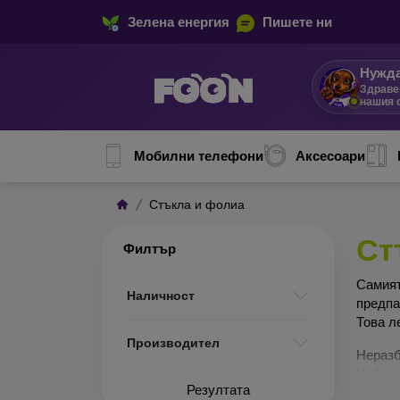
Зелена енергия
Пишете ни
Нужда
Здраве
нашия 
Мобилни телефони
Аксесоари
Стъкла и фолиа
Ст
Филтър
Сами
Наличност
предп
Това л
Производител
Неразб
Изборъ
Резултата
по-доб