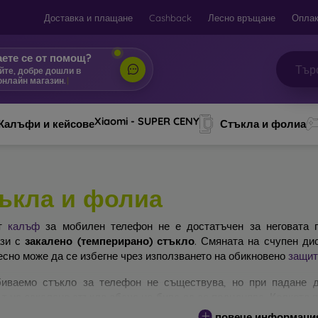
Доставка и плащане
Cashback
Лесно връщане
Оплак
ете се от помощ?
йте, добре дошли в
онлайн магазин.
|
Xiaomi - SUPER CENY
Калъфи и кейсове
Стъкла и фолиа
ъкла и фолиа
ят
калъф
за мобилен телефон не е достатъчен за неговата п
ази с
закалено (темперирано) стъкло
. Смяната на счупен ди
есно може да се избегне чрез използването на обикновено
защит
иваемо стъкло за телефон не съществува, но при падане д
т на закалено стъкло обаче не бива да се подценява. Колкото 
ра ще бъде защитата му. На пазара съществуват няколко вида 
повече информаци