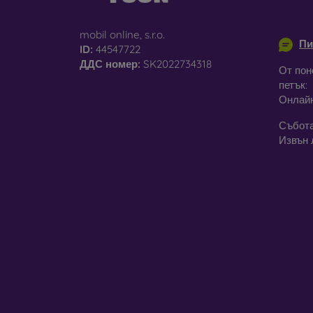
info@m
mobil online, s.r.o.
Пи
ID:
44547722
За
ДДС ​​номер:
SK2022734318
От пон
петък:
Освен 
Онлай
предла
постав
Събота
калъфи
Извън 
Незави
модел
стъкла