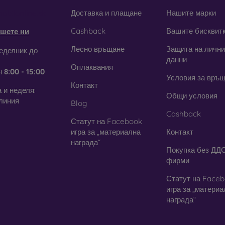
obilonline.sk
Доставка и плащане
Нашите марки
Cashback
Вашите бисквит
шете ни
щитни фолиа за мобилен телеф
Лесно връщане
Защита на лични
еделник до
данни
Оплаквания
закалени стъкла, можете да използвате и
защитно фолио
. В дн
н
8:00 - 15:00
Условия за връ
га толкова висока степен на защита като стъклото. Използва с
Контакт
янето на стъкло е по-трудно. Благодарение на тънкия си пр
 и неделя:
Общи условия
. В съчетание със защитен калъф осигурява достатъчно добро н
линия
Blog
Cashback
симо дали изберете фолио или някой от видовете защитни 
Статут на Facebook
 на вашия смартфон
. В нашия онлайн магазин
FOON
ще наме
игра за „материална
Контакт
 за мобилни телефони.
награда“
Покупка без ДДС
фирми
Статут на Face
игра за „матери
награда“