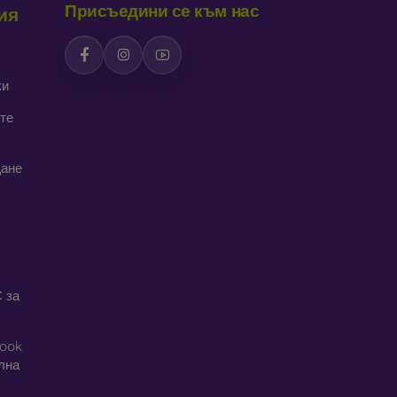
Присъедини се към нас
ия
дава интересен дизайн. Недостатък е, че при
ки
се изработват от рециклирани материали, така
реда днес е много важна.
те
алъфи за телефони, изработени от различни
щане
 за
book
ална