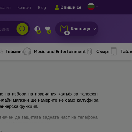
Впиши се
вания
Контакт
Blog
Кошница
0
0
0
Гейминг
Music and Entertainment
Смарт
Табл
ие на избора на правилния калъф за телефон.
онлайн магазин ще намерите не само калъфи за
зайнерска функция.
значен да защитава задната част на телефона.
а изработката материал.
я