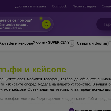
Доставка и плащане
Cashback
Лесно връщане
Оплак
ете се от помощ?
йте, добре дошли в
онлайн магазин.
|
Xiaomi - SUPER CENY
Калъфи и кейсове
Стъкла и фолиа
лъфи и кейсове
защитите своя мобилен телефон, трябва да обърнете вниман
 го избирайте според модела на вашето устройство. В нашия 
н, но и кейсове. Освен защитна, те изпълняват преди всичко ди
за телефон може да бъде наречен и заден капак. Той е предна
ите калъфи се различават основно по дебелина и използвания з
повече информаци