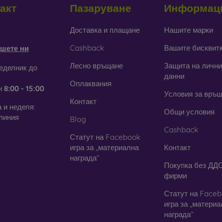
акт
Пазаруване
Информац
тъкло
– използва се само като допълнение към калъфите. При
дане стъкленият кейс може да се счупи.
obilonline.sk
Доставка и плащане
Нашите марки
Cashback
Вашите бисквит
шете ни
ециклирани материали
– компостируемите калъфи за телефони 
 могат да се разградят 100% в природата. Грижата за околната с
Лесно връщане
Защита на лични
еделник до
данни
Оплаквания
н
8:00 - 15:00
ия онлайн магазин
FOON
ще намерите десетки интересни к
Условия за връ
али. Просто изберете този, който е за вас.
Контакт
 и неделя:
Общи условия
линия
Blog
Cashback
Статут на Facebook
игра за „материална
Контакт
награда“
Покупка без ДДС
фирми
Статут на Face
игра за „матери
награда“