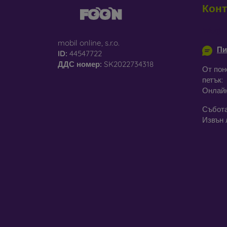
Конт
С
па
info@m
mobil online, s.r.o.
Пи
Р
ID:
44547722
че
ДДС ​​номер:
SK2022734318
От пон
петък:
Онлай
В наш
матери
Събота
Извън 