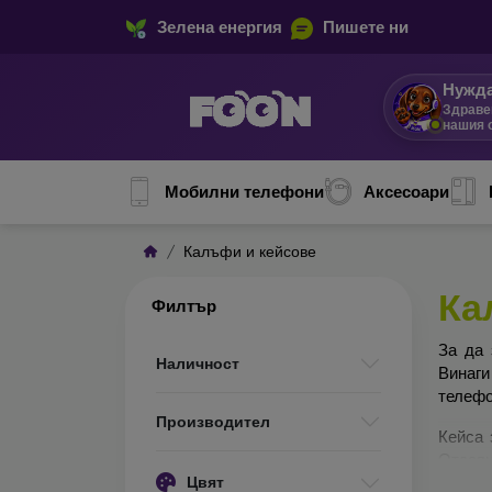
Зелена енергия
Пишете ни
Нужда
Здраве
нашия 
Мобилни телефони
Аксесоари
Калъфи и кейсове
Ка
Филтър
За да 
Наличност
Винаги
телефо
Производител
Кейса 
Отделн
Цвят