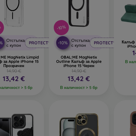
%
-10%
Отстъпка
Отстъпка
Калъф 
0%
-10%
PROTECT10
PROTECT10
с купон
с купон
iPho
1
ME MagNetix Limpid
OBAL:ME MagNetix
 за Apple iPhone 15
Outline Калъф за Apple
В нал
Прозрачен
iPhone 15 Черен
14,90 €
14,90 €
13,42 €
13,42 €
наличност > 5 бр
В наличност > 5 бр