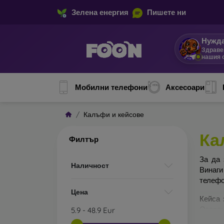
Зелена енергия
Пишете ни
Нужда
Здраве
нашия 
Мобилни телефони
Аксесоари
Калъфи и кейсове
Ка
Филтър
За да 
Наличност
Винаги
телефо
Цена
Кейса 
Отделн
5.9
-
48.9
Eur