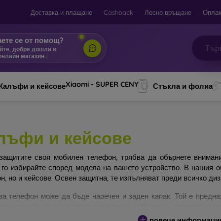
Доставка и плащане
Cashback
Лесно връщане
Оплак
ете се от помощ?
йте, добре дошли в
онлайн магазин.
|
Xiaomi - SUPER CENY
Калъфи и кейсове
Стъкла и фолиа
лъфи и кейсове
защитите своя мобилен телефон, трябва да обърнете вниман
 го избирайте според модела на вашето устройство. В нашия 
н, но и кейсове. Освен защитна, те изпълняват преди всичко ди
за телефон може да бъде наречен и заден капак. Той е предна
ите калъфи се различават основно по дебелина и използвания з
повече информаци