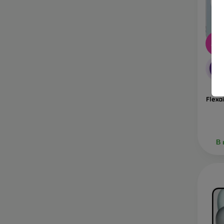
-10
-1
Ка
Flexa
В 