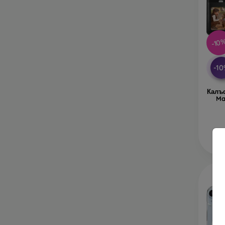
-10
-1
Калъф
Ma
В 