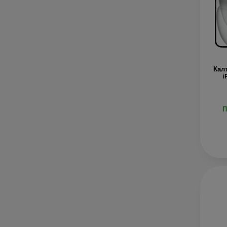
Кал
i
П