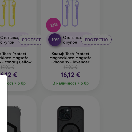
-10%
Отстъпка
Отстъпка
-10%
PROTECT10
PROTECT10
с купон
с купон
 Tech-Protect
Калъф Tech-Protect
klace Magsafe
Magnecklace Magsafe
5 - canary yellow
iPhone 15 - lavender
17,90 €
17,90 €
16,12 €
16,12 €
ичност > 5 бр
В наличност > 5 бр