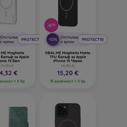
-10%
Отстъпка
Отстъпка
-10%
PROTECT10
PROTECT10
с купон
с купон
:ME MagNetix
OBAL:ME MagNetix Matte
Калъф за Apple
TPU Калъф за Apple
hone 15 Бял
iPhone 15 Черен
15,90 €
16,90 €
4,32 €
15,20 €
ичност > 5 бр
В наличност > 5 бр