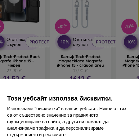
%
-10%
-10%
Отстъпка
Отстъпка
0%
-10%
-10%
PROTECT10
PROTECT10
с купон
с купон
 Tech-Protect Book
Калъф Tech-Protect
Калъф
gsafe iPhone 15 -
Magnecklace Magsafe
Magnec
черен
iPhone 15 - crayon grey
iPhone 1
23,90 €
17,90 €
21,52 €
16,12 €
наличност > 5 бр
В наличност > 5 бр
В нал
Този уебсайт използва бисквитки.
Използваме "бисквитки" в нашия уебсайт. Някои от тях
са от съществено значение за правилното
функциониране на сайта, а други ни помагат да
анализираме трафика и да персонализираме
съдържанието и рекламите.