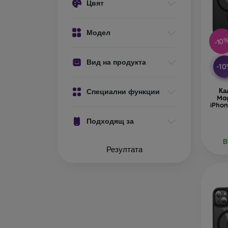
Цвят
М
ка
Модел
-10
ос
Вид на продукта
-1
От как
Кейсов
Ка
Специални функции
Ma
няколк
iPhon
Гу
Подходящ за
на
В
Резултата
П
уд
К
Из
Д
из