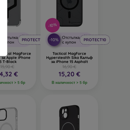
-10%
Отстъпка
Отстъпка
-10%
PROTECT10
PROTECT10
с купон
с купон
actical MagForce
Tactical MagForce
 за Apple iPhone
Hyperstealth Sika Калъф
5 T-Black
за iPhone 15 Asphalt
15,90 €
16,90 €
4,32 €
15,20 €
ичност > 5 бр
В наличност > 5 бр