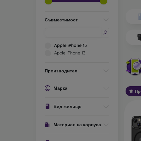
Какви 
О
Съвместимост
ел
ос
ис
те
Apple iPhone 15
за
Apple iPhone 13
С
ва
Производител
Ос
за
Марка
Пр
У
хо
Вид жилище
ст
Об
Материал на корпуса
А
ко
за