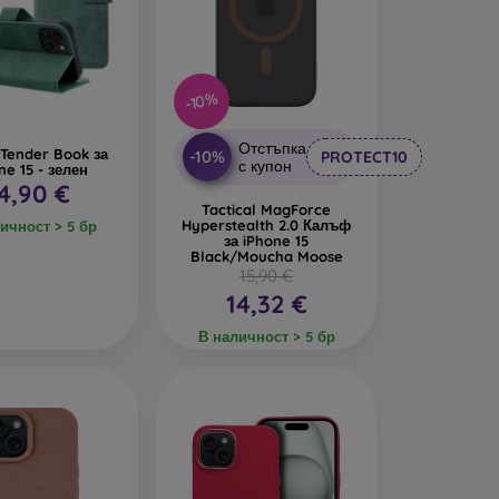
-10%
Отстъпка
Tender Book за
-10%
PROTECT10
с купон
ne 15 - зелен
4,90 €
Tactical MagForce
Hyperstealth 2.0 Калъф
ичност > 5 бр
за iPhone 15
Black/Moucha Moose
15,90 €
14,32 €
В наличност > 5 бр