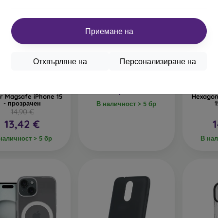
Приемане на
%
-10%
Отхвърляне на
Персонализиране на
Отстъпка
OBAL:ME MagNetix
0%
-10%
PROTECT10
с купон
SolarFlex калъф за Apple
iPhone 15 Copper Gray
17,90 €
лъф Tech-Protect
Калъф T
ir Magsafe iPhone 15
Hexagon
- прозрачен
1
В наличност > 5 бр
14,90 €
13,42 €
1
наличност > 5 бр
В нал