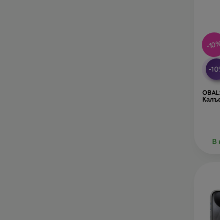
-10
-1
OBAL:
Калъф
В 