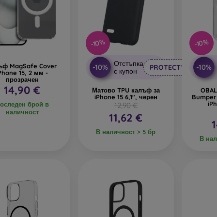
-10%
-10%
Отстъпка
ъф MagSafe Cover
-10%
-10%
PROTECT10
с купон
Phone 15, 2 мм -
прозрачен
14,90 €
Матово TPU калъф за
OBAL
iPhone 15 6,1", черен
Bumper 
iP
оследен брой в
12,90 €
наличност
11,62 €
1
В наличност > 5 бр
В нал