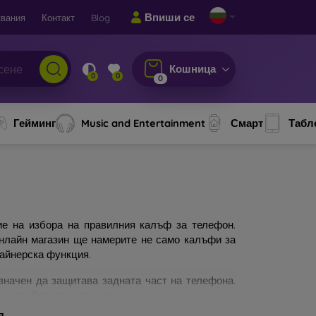
Впиши се
вания
Контакт
Blog
Кошница
0
0
0
Гейминг
Music and Entertainment
Смарт
Табл
ие на избора на правилния калъф за телефон.
онлайн магазин ще намерите не само калъфи за
зайнерска функция.
значен да защитава задната част на телефона.
а изработката материал.
я