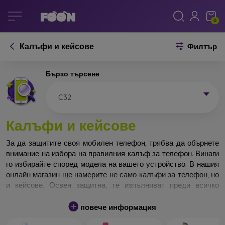
0
Калъфи и кейсове
Филтър
Бързо търсене
C32
Калъфи и кейсове
За да защитите своя мобилен телефон, трябва да обърнете
внимание на избора на правилния калъф за телефон. Винаги
го избирайте според модела на вашето устройство. В нашия
онлайн магазин ще намерите не само калъфи за телефон, но
и кейсове. Освен защитна, те изпълняват преди всичко
дизайнерска функция.
повече информация
Кейса за телефон може да бъде наречен и заден капак. Той е
предназначен да защитава задната част на телефона.