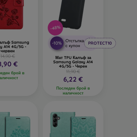
-48%
Отстъпка
калъф Samsung
-10%
PROTECT10
с купон
y A14 4G/5G -
червен
14,90 €
Мат TPU Калъф за
Samsung Galaxy A14
8,90 €
4G/5G - Черен
11,90 €
еден брой в
6,22 €
аличност
Последен брой в
наличност