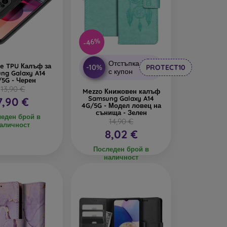
дава интересен дизайн. Недостатък е, че при
-46%
се изработват от рециклирани материали, така
реда днес е много важна.
Отстъпка
ce TPU Калъф за
-10%
PROTECT10
с купон
ng Galaxy A14
/5G - Черен
13,90 €
алъфи за телефони, изработени от различни
Mezzo Книжовен калъф
Samsung Galaxy A14
7,90 €
4G/5G - Модел ловец на
сънища - Зелен
еден брой в
14,90 €
аличност
8,02 €
Последен брой в
наличност