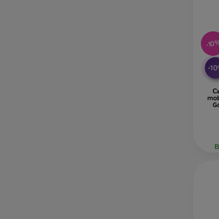
-10
-1
С
mob
Ga
В