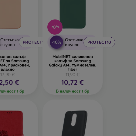
-10%
Отстъпка
Отстъпка
-10%
PROTECT10
PROTECT10
с купон
с купон
конов калъф
MobilNET силиконов
ET за Samsung
калъф за Samsung
A14, прасковен,
Galaxy A14, тъмнозелен,
влакно
fiber
13,90 €
11,90 €
2,50 €
10,72 €
личност 1 бр
В наличност 1 бр