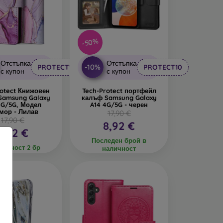
-50%
Отстъпка
Отстъпка
-10%
PROTECT10
PROTECT10
с купон
с купон
rotect Книжовен
Tech-Protect портфейл
Samsung Galaxy
калъф Samsung Galaxy
4G/5G, Модел
A14 4G/5G - черен
мор - Лилав
17,90 €
17,90 €
8,92 €
8,92 €
Последен брой в
личност 2 бр
наличност