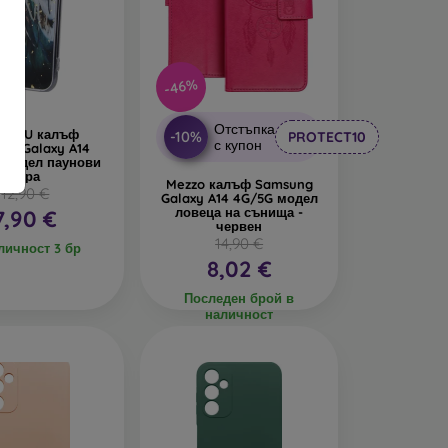
-46%
Отстъпка
m TPU калъф
-10%
PROTECT10
с купон
ng Galaxy A14
- модел паунови
пера
Mezzo калъф Samsung
12,90 €
Galaxy A14 4G/5G модел
ловеца на сънища -
7,90 €
червен
14,90 €
личност 3 бр
8,02 €
Последен брой в
наличност