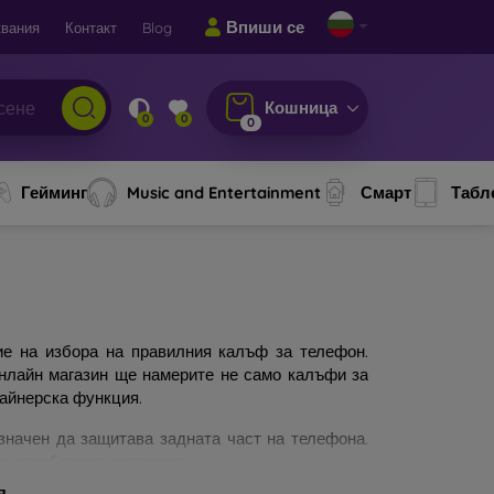
Впиши се
вания
Контакт
Blog
Кошница
0
0
0
Гейминг
Music and Entertainment
Смарт
Табл
ие на избора на правилния калъф за телефон.
онлайн магазин ще намерите не само калъфи за
зайнерска функция.
значен да защитава задната част на телефона.
а изработката материал.
я