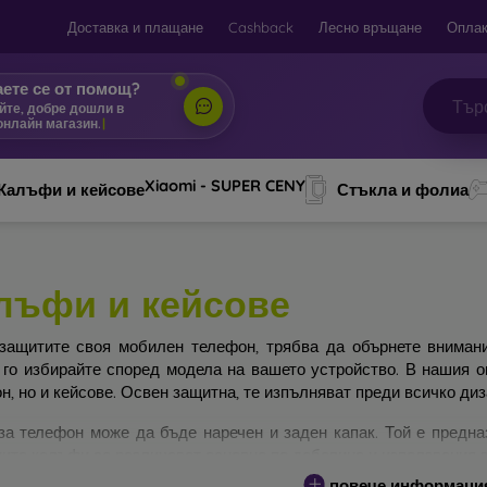
Доставка и плащане
Cashback
Лесно връщане
Оплак
ете се от помощ?
йте, добре дошли в
онла
|
Xiaomi - SUPER CENY
Калъфи и кейсове
Стъкла и фолиа
лъфи и кейсове
защитите своя мобилен телефон, трябва да обърнете вниман
 го избирайте според модела на вашето устройство. В нашия 
н, но и кейсове. Освен защитна, те изпълняват преди всичко ди
за телефон може да бъде наречен и заден капак. Той е предна
ите калъфи се различават основно по дебелина и използвания з
повече информаци