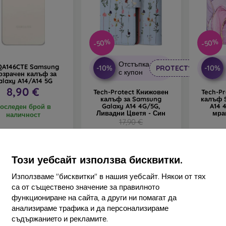
-50%
-50%
Отстъпка
QA146CTE Samsung
-10%
-10%
PROTECT10
с купон
озрачен калъф за
alaxy A14/A14 5G
8,90 €
Tech-Protect Книжовен
Tech-P
калъф за Samsung
калъф 
Galaxy A14 4G/5G,
A14 
оследен брой в
Ливадни Цветя - Син
мра
наличност
17,90 €
8,92 €
Последен брой в
В на
наличност
Този уебсайт използва бисквитки.
Използваме "бисквитки" в нашия уебсайт. Някои от тях
са от съществено значение за правилното
функциониране на сайта, а други ни помагат да
анализираме трафика и да персонализираме
съдържанието и рекламите.