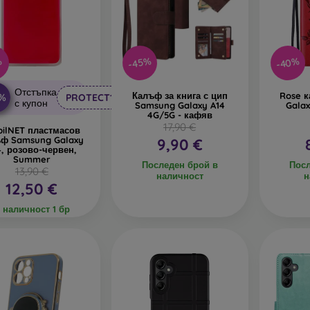
-40%
-45%
%
Отстъпка
Калъф за книга с цип
Rose 
0%
PROTECT10
с купон
Samsung Galaxy A14
Galax
4G/5G - кафяв
17,90 €
ilNET пластмасов
ъф Samsung Galaxy
9,90 €
4, розово-червен,
Summer
Последен брой в
Посл
13,90 €
наличност
н
12,50 €
 наличност 1 бр