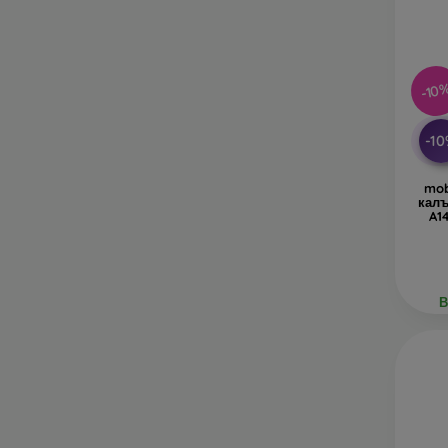
-10
-1
mob
кал
A1
В