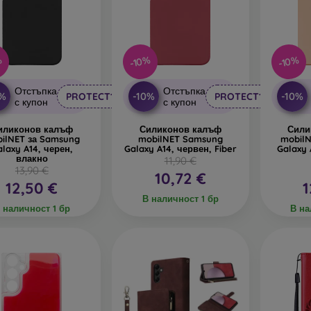
%
-10%
-10%
Отстъпка
Отстъпка
0%
-10%
-10%
PROTECT10
PROTECT10
с купон
с купон
иликонов калъф
Силиконов калъф
Сили
ilNET за Samsung
mobilNET Samsung
mobilN
laxy A14, черен,
Galaxy A14, червен, Fiber
Galaxy 
влакно
11,90 €
13,90 €
10,72 €
12,50 €
1
В наличност 1 бр
 наличност 1 бр
В на