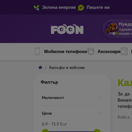
Зелена енергия
Пишете ни
Нужда
Здраве
нашия 
Мобилни телефони
Аксесоари
Калъфи и кейсове
Ка
Филтър
За да 
Наличност
Винаги
телефо
Цена
Кейса 
Отделн
6.9
-
15.9
Eur