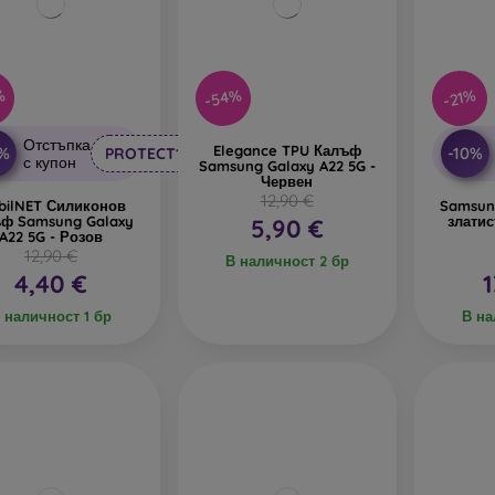
%
-54%
-21%
Отстъпка
Elegance TPU Калъф
0%
-10%
PROTECT10
с купон
Samsung Galaxy A22 5G -
Червен
12,90 €
bilNET Силиконов
Samsun
ъф Samsung Galaxy
златис
5,90 €
A22 5G - Розов
12,90 €
В наличност 2 бр
4,40 €
1
 наличност 1 бр
В на