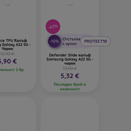
-62%
Отстъпка
nce TPU Калъф
-10%
PROTECT10
с купон
 Galaxy A22 5G -
Черен
12,90 €
Defender Slide калъф
Samsung Galaxy A22 5G -
5,90 €
черен
13,90 €
личност 2 бр
5,32 €
Последен брой в
наличност