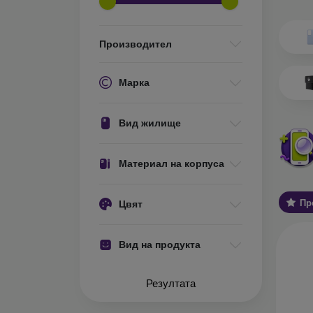
Какви 
О
Производител
ел
ос
ис
Марка
те
за
Вид жилище
С
ва
Ос
Материал на корпуса
за
Пр
Цвят
У
хо
ст
Вид на продукта
Об
А
Резултата
ко
за