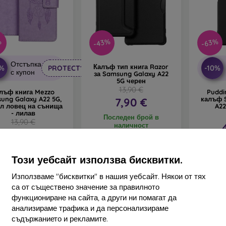
-43%
-63%
%
Отстъпка
Калъф тип книга Razor
0%
-10%
PROTECT10
с купон
за Samsung Galaxy A22
5G черен
13,90 €
лъф книга Mezzo
Puddi
ung Galaxy A22 5G,
калъф 
7,90 €
л ловец на сънища
A22
- лилав
Последен брой в
13,90 €
наличност
12,50 €
Посл
наличност > 5 бр
н
Този уебсайт използва бисквитки.
Използваме "бисквитки" в нашия уебсайт. Някои от тях
са от съществено значение за правилното
функциониране на сайта, а други ни помагат да
анализираме трафика и да персонализираме
съдържанието и рекламите.