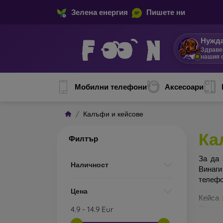
Зелена енергия
Пишете ни
Нужда
Здраве
нашия 
Мобилни телефони
Аксесоари
Калъфи и кейсове
Ка
Филтър
За да 
Наличност
Винаги
телефо
Цена
Кейса 
Отделн
4.9
-
14.9
Eur