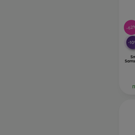
-62
-1
S
Sams
П