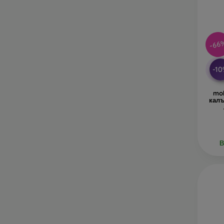
-66
-1
mo
кал
В