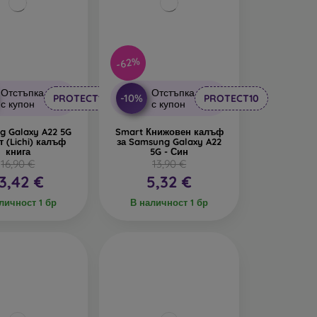
-62%
Отстъпка
Отстъпка
-10%
PROTECT10
PROTECT10
с купон
с купон
g Galaxy A22 5G
Smart Книжовен калъф
т (Lichi) калъф
за Samsung Galaxy A22
книга
5G - Син
16,90 €
13,90 €
3,42 €
5,32 €
личност 1 бр
В наличност 1 бр