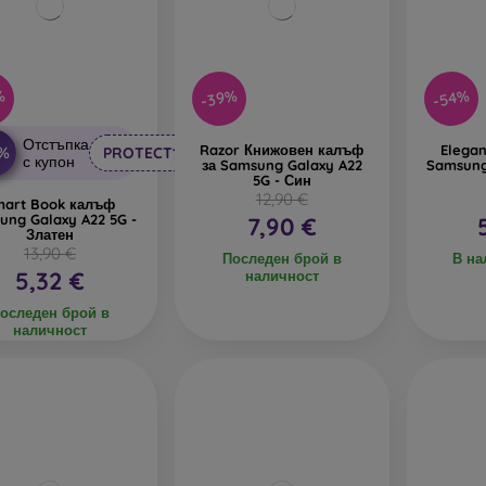
%
-39%
-54%
Отстъпка
Razor Книжовен калъф
Elega
0%
PROTECT10
с купон
за Samsung Galaxy A22
Samsung
5G - Син
12,90 €
mart Book калъф
ung Galaxy A22 5G -
7,90 €
Златен
13,90 €
Последен брой в
В на
5,32 €
наличност
оследен брой в
наличност