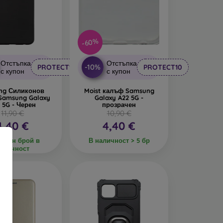
-60%
Отстъпка
Отстъпка
-10%
PROTECT10
PROTECT10
с купон
с купон
ng Силиконов
Moist калъф Samsung
Samsung Galaxy
Galaxy A22 5G -
 5G - Черен
прозрачен
11,90 €
10,90 €
4,40 €
4,40 €
еден брой в
В наличност > 5 бр
аличност