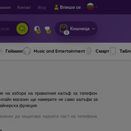
Впиши се
вания
Контакт
Blog
Кошница
0
0
0
Гейминг
Music and Entertainment
Смарт
Табл
ие на избора на правилния калъф за телефон.
онлайн магазин ще намерите не само калъфи за
зайнерска функция.
значен да защитава задната част на телефона.
а изработката материал.
я