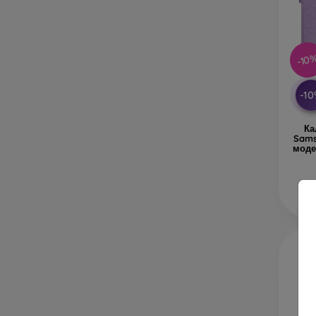
-10
-1
Ка
Sams
моде
В 