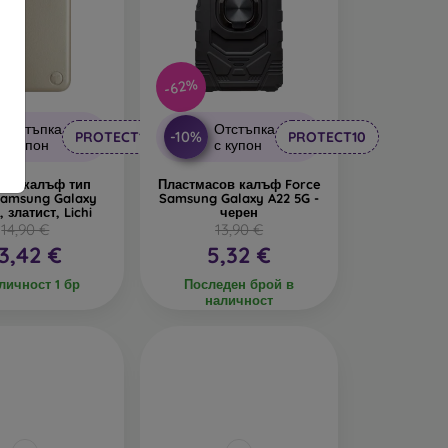
-62%
Отстъпка
Отстъпка
-10%
PROTECT10
PROTECT10
с купон
с купон
NET калъф тип
Пластмасов калъф Force
Samsung Galaxy
Samsung Galaxy A22 5G -
, златист, Lichi
черен
14,90 €
13,90 €
3,42 €
5,32 €
личност 1 бр
Последен брой в
наличност