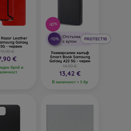
дава интересен дизайн. Недостатък е, че при
-10%
се изработват от рециклирани материали, така
реда днес е много важна.
Отстъпка
Razor Leather
-10%
PROTECT10
с купон
amsung Galaxy
 5G - червен
13,90 €
алъфи за телефони, изработени от различни
Универсален калъф
Smart Book Samsung
7,90 €
Galaxy A22 5G - черен
14,90 €
еден брой в
13,42 €
аличност
В наличност > 5 бр