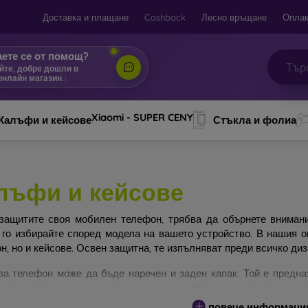
Доставка и плащане
Cashback
Лесно връщане
Оплак
ете се от помощ?
йте, добре дошли в
онл
|
Xiaomi - SUPER CENY
Калъфи и кейсове
Стъкла и фолиа
лъфи и кейсове
защитите своя мобилен телефон, трябва да обърнете вниман
 го избирайте според модела на вашето устройство. В нашия 
н, но и кейсове. Освен защитна, те изпълняват преди всичко ди
за телефон може да бъде наречен и заден капак. Той е предна
ите калъфи се различават основно по дебелина и използвания з
повече информаци