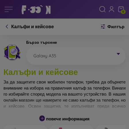
0
Калъфи и кейсове
Филтър
Бързо търсене
Galaxy A35
Калъфи и кейсове
За да защитите своя мобилен телефон, трябва да обърнете
внимание на избора на правилния калъф за телефон. Винаги
го избирайте според модела на вашето устройство. В нашия
онлайн магазин ще намерите не само калъфи за телефон, но
и кейсове. Освен защитна, те изпълняват преди всичко
дизайнерска функция.
повече информация
Кейса за телефон може да бъде наречен и заден капак. Той е
предназначен да защитава задната част на телефона.