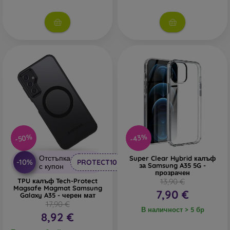
В нашия онлайн магазин
FOON
ще намерите десетки
интересни калъфи за телефони, изработени от различни
материали. Просто изберете този, който е за вас.
-50%
-43%
Отстъпка
Super Clear Hybrid калъф
-10%
PROTECT10
за Samsung A35 5G -
с купон
прозрачен
TPU калъф Tech-Protect
13,90 €
Magsafe Magmat Samsung
7,90 €
Galaxy A35 - черен мат
17,90 €
В наличност > 5 бр
8,92 €