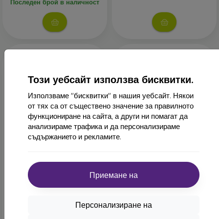
Последен брой в наличност
Този уебсайт използва бисквитки.
Използваме "бисквитки" в нашия уебсайт. Някои
от тях са от съществено значение за правилното
функциониране на сайта, а други ни помагат да
анализираме трафика и да персонализираме
-10%
-10%
съдържанието и рекламите.
Отстъпка
Отстъпка
-10%
-10%
PROTECT10
PROTECT1
с купон
с купон
mobilNET калъф тип книга
mobilNET калъф тип книга
Приемане на
Samsung Galaxy A35 5G,
Samsung Galaxy A35 5G,
черен (Lichi)
златист (Lichi)
16,90 €
15,90 €
Персонализиране на
15,20 €
14,32 €