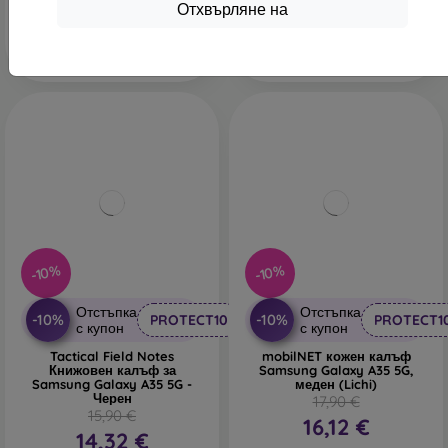
В наличност 1 бр
В наличност 1 бр
Отхвърляне на
-10%
-10%
Отстъпка
Отстъпка
-10%
-10%
PROTECT10
PROTECT1
с купон
с купон
Tactical Field Notes
mobilNET кожен калъф
Книжовен калъф за
Samsung Galaxy A35 5G,
Samsung Galaxy A35 5G -
меден (Lichi)
Черен
17,90 €
15,90 €
16,12 €
14,32 €