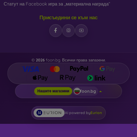
Статут на Facebook игра за „материална награда“
Присъедини се към нас
©
2026
foon.bg. Всички права запазени.
foon.bg
Нашите магазини
AI powered by
Eurion