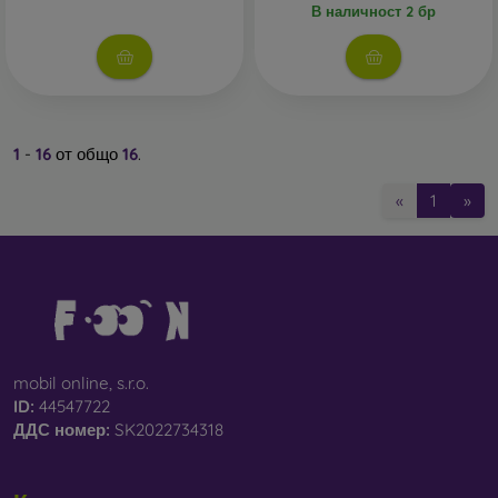
В наличност 2 бр
1
-
16
от общо
16
.
«
1
»
mobil online, s.r.o.
ID:
44547722
ДДС ​​номер:
SK2022734318