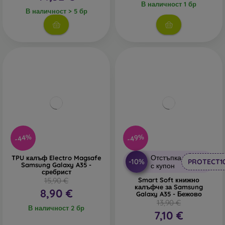
В наличност 1 бр
В наличност > 5 бр
-44%
-49%
Отстъпка
TPU калъф Electro Magsafe
-10%
PROTECT1
Samsung Galaxy A35 -
с купон
сребрист
15,90 €
Smart Soft книжно
калъфче за Samsung
8,90 €
Galaxy A35 - Бежово
13,90 €
В наличност 2 бр
7,10 €